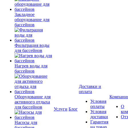
Закладное
оборудование для
бассейнов
Фильтрация воды
для бассейнов
Нагрев воды для
бассейнов
Доставки и
оплата
Оборудование для
Компани
Условия
активного отдыха
оплаты
О
для бассейнов
Услуги
Блог
Условия
ко
доставки
От
Гарантия
Насосы для
на товар
бассейнов