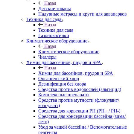
Назад
Детские товары
Надувные матрасы и круги для аквапарков
Техника для сада
Назад
Техника для сада
Газонокосилки
Климатическое оборудование
Назад
Климатическое оборудование
Чиллеры
Химия для бассейнов, прудов и SPA
Назад
Химия для бассейнов, прудов и SPA
Органический хлор
Дезинфекция без хлора
Средства против водорослей (альгицид)
Комплексные препараты
Средства против мутности (флокулянт/
коагулянт)
Средства для коррекции PH (PH+ / PH-)
Средства для консервации бассейна (зима/
лето)
Уход за чашей бассейна / Вспомогательные
реагенты