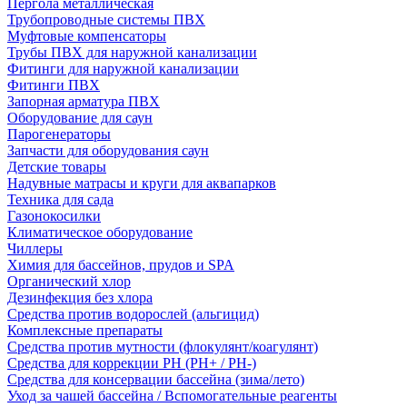
Пергола металлическая
Трубопроводные системы ПВХ
Муфтовые компенсаторы
Трубы ПВХ для наружной канализации
Фитинги для наружной канализации
Фитинги ПВХ
Запорная арматура ПВХ
Оборудование для саун
Парогенераторы
Запчасти для оборудования саун
Детские товары
Надувные матрасы и круги для аквапарков
Техника для сада
Газонокосилки
Климатическое оборудование
Чиллеры
Химия для бассейнов, прудов и SPA
Органический хлор
Дезинфекция без хлора
Средства против водорослей (альгицид)
Комплексные препараты
Средства против мутности (флокулянт/коагулянт)
Средства для коррекции PH (PH+ / PH-)
Средства для консервации бассейна (зима/лето)
Уход за чашей бассейна / Вспомогательные реагенты