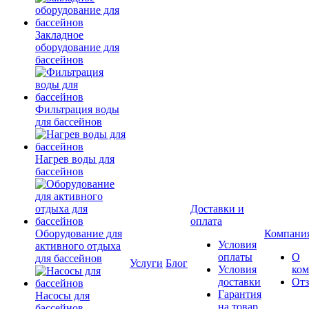
Закладное
оборудование для
бассейнов
Фильтрация воды
для бассейнов
Нагрев воды для
бассейнов
Доставки и
оплата
Оборудование для
Компани
Условия
активного отдыха
оплаты
О
для бассейнов
Услуги
Блог
Условия
ко
доставки
От
Гарантия
Насосы для
на товар
бассейнов