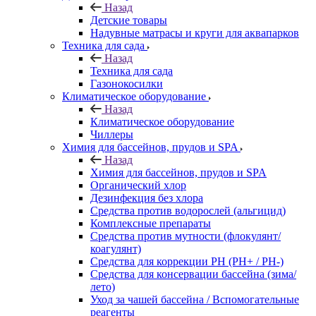
Назад
Детские товары
Надувные матрасы и круги для аквапарков
Техника для сада
Назад
Техника для сада
Газонокосилки
Климатическое оборудование
Назад
Климатическое оборудование
Чиллеры
Химия для бассейнов, прудов и SPA
Назад
Химия для бассейнов, прудов и SPA
Органический хлор
Дезинфекция без хлора
Средства против водорослей (альгицид)
Комплексные препараты
Средства против мутности (флокулянт/
коагулянт)
Средства для коррекции PH (PH+ / PH-)
Средства для консервации бассейна (зима/
лето)
Уход за чашей бассейна / Вспомогательные
реагенты