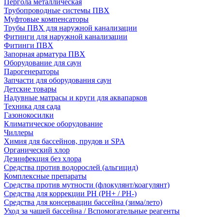
Пергола металлическая
Трубопроводные системы ПВХ
Муфтовые компенсаторы
Трубы ПВХ для наружной канализации
Фитинги для наружной канализации
Фитинги ПВХ
Запорная арматура ПВХ
Оборудование для саун
Парогенераторы
Запчасти для оборудования саун
Детские товары
Надувные матрасы и круги для аквапарков
Техника для сада
Газонокосилки
Климатическое оборудование
Чиллеры
Химия для бассейнов, прудов и SPA
Органический хлор
Дезинфекция без хлора
Средства против водорослей (альгицид)
Комплексные препараты
Средства против мутности (флокулянт/коагулянт)
Средства для коррекции PH (PH+ / PH-)
Средства для консервации бассейна (зима/лето)
Уход за чашей бассейна / Вспомогательные реагенты