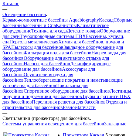
Каталог
—
Освещение бассейна
Керамо-композитные бассейны Aquabiography
Каскад
Сборные
Бассейны
Бассейны и Спа
Канистры
Климатическое
оборудование
Техника для сада
Детские товары
Оборудование
для саун
Трубопроводные системы ПВХ
Бассейны, купели,
спа
Пергола металлическая
Химия для бассейнов, прудов и
SPA
Пылесосы для бассейнов
Закладное оборудование для
бассейнов
Фильтрация воды для бассейнов
Нагрев воды для
бассейнов
Оборудование для активного отдыха для
бассейнов
Насосы для бассейнов
Дезинфицирующее
оборудование для бассейнов
Аксессуары для
бассейнов
Осушители воздуха для
бассейнов
Теплосберегающие покрытия и наматывающие
устройства для бассейнов
Павильоны для
бассейнов
Спортивное оборудование для бассейнов
Лестницы,
поручни и подъемники для бассейнов
Трубы и фитинги ПВХ
для бассейнов
Переливная решетка для бассейнов
Отделка и
строительство для бассейнов
Разное
Запчасти
—
Светильники (прожектора) для бассейнов
Системы управления освещением для бассейнов
Закладные
Прожектора Каскад
5 товаров