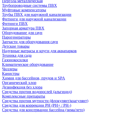
Пергола металлическая
Трубопроводные системы ПВХ
Муфтовые компенсаторы
Трубы ПВХ для наружной канализации
Фитинги для наружной канализации
Фитинги ПВХ
Запорная арматура ПВХ
Оборудование для саун
Парогенераторы
Запчасти для оборудования саун
Детские товары
Надувные матрасы и круги для аквапарков
Техника для сада
Газонокосилки
Климатическое оборудование
Чиллеры
Канистры
Химия для бассейнов, прудов и SPA
Органический хлор
Дезинфекция без хлора
Средства против водорослей (альгицид)
Комплексные препараты
Средства против мутности (флокулянт/коагулянт)
Средства для коррекции PH (PH+ / PH-)
Средства для консервации бассейна (зима/лето)