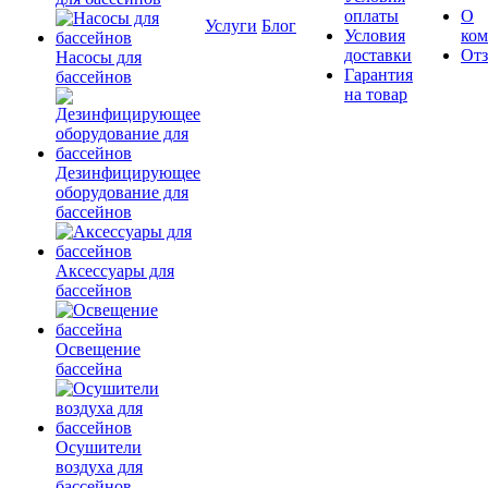
оплаты
О
Услуги
Блог
Условия
ко
доставки
От
Насосы для
Гарантия
бассейнов
на товар
Дезинфицирующее
оборудование для
бассейнов
Аксессуары для
бассейнов
Освещение
бассейна
Осушители
воздуха для
бассейнов