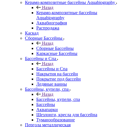
Керамо-композитные бассейны Aquabiography
Назад
Керамо-композитные бассейны
Aquabiography
Аквабиография
Распродажа
Каскад
Сборные Бассейны
Назад
Сборные Бассейны
Каркасные Бассейны
Бассейны и Спа
Назад
Бассейны и Спа
Накрытия на бассейн
Покрытие под бассейн
Ледяные ванны
Бассейны, купели, спа
Назад
Бассейны, купели, спа
Бассейны
Аквапарки
Шезлонги, кресла для бассейна
Туманообразование
Пергола металлическая