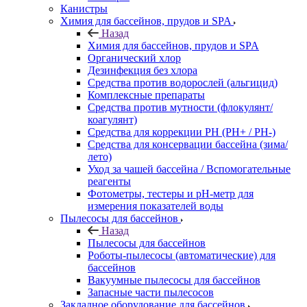
Канистры
Химия для бассейнов, прудов и SPA
Назад
Химия для бассейнов, прудов и SPA
Органический хлор
Дезинфекция без хлора
Средства против водорослей (альгицид)
Комплексные препараты
Средства против мутности (флокулянт/
коагулянт)
Средства для коррекции PH (PH+ / PH-)
Средства для консервации бассейна (зима/
лето)
Уход за чашей бассейна / Вспомогательные
реагенты
Фотометры, тестеры и рН-метр для
измерения показателей воды
Пылесосы для бассейнов
Назад
Пылесосы для бассейнов
Роботы-пылесосы (автоматические) для
бассейнов
Вакуумные пылесосы для бассейнов
Запасные части пылесосов
Закладное оборудование для бассейнов