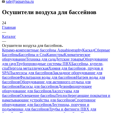
sale@aquavisa.ru
Осушители воздуха для бассейнов
24
Главная
—
Каталог
—
Осушители воздуха для бассейнов
Керамо-композитные бассейны Aquabiography
Каскад
Сборные
Бассейны
Бассейны и Спа
Канистры
Климатическое
оборудование
Техника для сада
Детские товары
Оборудование
для саун
Трубопроводные системы ПВХ
Бассейны, купели,
спа
Пергола металлическая
Химия для бассейнов, прудов и
SPA
Пылесосы для бассейнов
Закладное оборудование для
бассейнов
Фильтрация воды для бассейнов
Нагрев воды для
бассейнов
Оборудование для активного отдыха для
бассейнов
Насосы для бассейнов
Дезинфицирующее
оборудование для бассейнов
Аксессуары для
бассейнов
Освещение бассейна
Теплосберегающие покрытия и
наматывающие устройства для бассейнов
Спортивное
оборудование для бассейнов
Лестницы, поручни и
подъемники для бассейнов
Трубы и фитинги ПВХ для