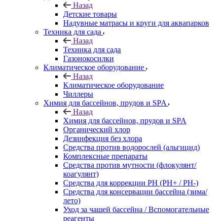
Назад
Детские товары
Надувные матрасы и круги для аквапарков
Техника для сада
Назад
Техника для сада
Газонокосилки
Климатическое оборудование
Назад
Климатическое оборудование
Чиллеры
Химия для бассейнов, прудов и SPA
Назад
Химия для бассейнов, прудов и SPA
Органический хлор
Дезинфекция без хлора
Средства против водорослей (альгицид)
Комплексные препараты
Средства против мутности (флокулянт/
коагулянт)
Средства для коррекции PH (PH+ / PH-)
Средства для консервации бассейна (зима/
лето)
Уход за чашей бассейна / Вспомогательные
реагенты