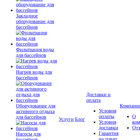
Закладное
оборудование для
бассейнов
Фильтрация воды
для бассейнов
Нагрев воды для
бассейнов
Доставки и
оплата
Оборудование для
Компани
Условия
активного отдыха
оплаты
О
для бассейнов
Услуги
Блог
Условия
ко
доставки
От
Гарантия
Насосы для
на товар
бассейнов