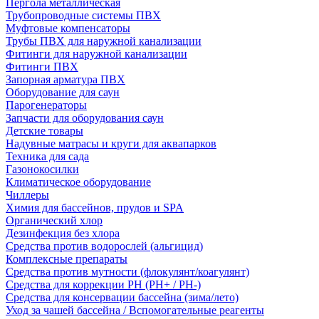
Пергола металлическая
Трубопроводные системы ПВХ
Муфтовые компенсаторы
Трубы ПВХ для наружной канализации
Фитинги для наружной канализации
Фитинги ПВХ
Запорная арматура ПВХ
Оборудование для саун
Парогенераторы
Запчасти для оборудования саун
Детские товары
Надувные матрасы и круги для аквапарков
Техника для сада
Газонокосилки
Климатическое оборудование
Чиллеры
Химия для бассейнов, прудов и SPA
Органический хлор
Дезинфекция без хлора
Средства против водорослей (альгицид)
Комплексные препараты
Средства против мутности (флокулянт/коагулянт)
Средства для коррекции PH (PH+ / PH-)
Средства для консервации бассейна (зима/лето)
Уход за чашей бассейна / Вспомогательные реагенты