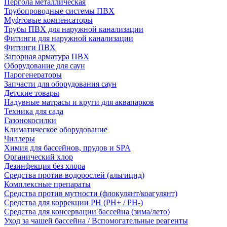
Пергола металлическая
Трубопроводные системы ПВХ
Муфтовые компенсаторы
Трубы ПВХ для наружной канализации
Фитинги для наружной канализации
Фитинги ПВХ
Запорная арматура ПВХ
Оборудование для саун
Парогенераторы
Запчасти для оборудования саун
Детские товары
Надувные матрасы и круги для аквапарков
Техника для сада
Газонокосилки
Климатическое оборудование
Чиллеры
Химия для бассейнов, прудов и SPA
Органический хлор
Дезинфекция без хлора
Средства против водорослей (альгицид)
Комплексные препараты
Средства против мутности (флокулянт/коагулянт)
Средства для коррекции PH (PH+ / PH-)
Средства для консервации бассейна (зима/лето)
Уход за чашей бассейна / Вспомогательные реагенты