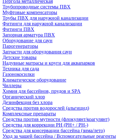
Пергола металлическая
Трубопроводные системы ПВХ
Муфтовые компенсаторы
Трубы ПВХ для наружной канализации
Фитинги для наружной канализации
Фитинги ПВХ
Запорная арматура ПВХ
Оборудование для саун
Парогенераторы
Запчасти для оборудования саун
Детские товары
Надувные матрасы и круги для аквапарков
Техника для сада
Газонокосилки
Климатическое оборудование
Чиллеры
Химия для бассейнов, прудов и SPA
Органический хлор
Дезинфекция без хлора
Средства против водорослей (альгицид)
Комплексные препараты
Средства против мутности (флокулянт/коагулянт)
Средства для коррекции PH (PH+ / PH-)
Средства для консервации бассейна (зима/лето)
Уход за чашей бассейна / Вспомогательные реагенты