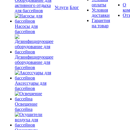
Оборудование для
оплаты
О
активного отдыха
Услуги
Блог
Условия
ко
для бассейнов
доставки
От
Гарантия
на товар
Насосы для
бассейнов
Дезинфицирующее
оборудование для
бассейнов
Аксессуары для
бассейнов
Освещение
бассейна