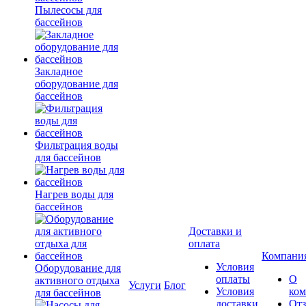
Пылесосы для
бассейнов
Закладное
оборудование для
бассейнов
Фильтрация воды
для бассейнов
Нагрев воды для
бассейнов
Доставки и
оплата
Компани
Условия
Оборудование для
оплаты
О
активного отдыха
Услуги
Блог
Условия
ко
для бассейнов
доставки
От