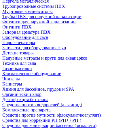
Пергола металлическая
Трубопроводные системы ПВХ
Муфтовые компенсаторы
Трубы ПВХ для наружной канализации
Фитинги для наружной канализации
Фитинги ПВХ
Запорная арматура ПВХ
Оборудование для саун
Парогенераторы
Запчасти для оборудования саун
Детские товары
Надувные матрасы и круги для аквапарков
Техника для сада
Газонокосилки
Климатическое оборудование
Чиллеры
Канистры
Химия для бассейнов, прудов и SPA
Органический хлор
Дезинфекция без хлора
Средства против водорослей (альгицид)
Комплексные препараты
Средства против мутности (флокулянт/коагулянт)
Средства для коррекции PH (PH+ / PH-)
Средства для консервации бассейна (зима/лето)