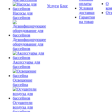
оплаты
О
Услуги
Блог
Условия
ко
доставки
От
Насосы для
Гарантия
бассейнов
на товар
Дезинфицирующее
оборудование для
бассейнов
Аксессуары для
бассейнов
Освещение
бассейна
Осушители
воздуха для
бассейнов