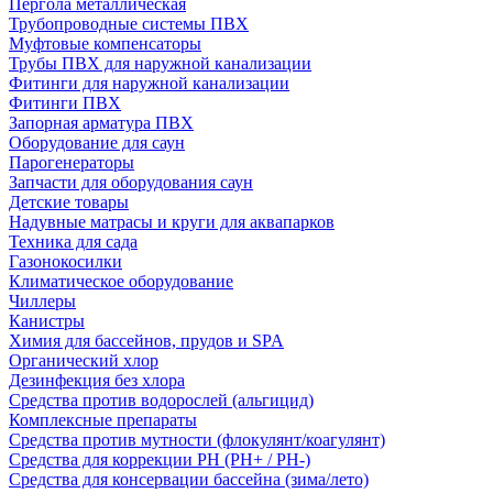
Пергола металлическая
Трубопроводные системы ПВХ
Муфтовые компенсаторы
Трубы ПВХ для наружной канализации
Фитинги для наружной канализации
Фитинги ПВХ
Запорная арматура ПВХ
Оборудование для саун
Парогенераторы
Запчасти для оборудования саун
Детские товары
Надувные матрасы и круги для аквапарков
Техника для сада
Газонокосилки
Климатическое оборудование
Чиллеры
Канистры
Химия для бассейнов, прудов и SPA
Органический хлор
Дезинфекция без хлора
Средства против водорослей (альгицид)
Комплексные препараты
Средства против мутности (флокулянт/коагулянт)
Средства для коррекции PH (PH+ / PH-)
Средства для консервации бассейна (зима/лето)