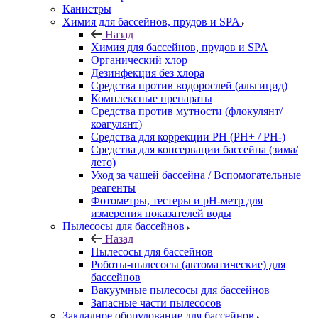
Канистры
Химия для бассейнов, прудов и SPA
Назад
Химия для бассейнов, прудов и SPA
Органический хлор
Дезинфекция без хлора
Средства против водорослей (альгицид)
Комплексные препараты
Средства против мутности (флокулянт/
коагулянт)
Средства для коррекции PH (PH+ / PH-)
Средства для консервации бассейна (зима/
лето)
Уход за чашей бассейна / Вспомогательные
реагенты
Фотометры, тестеры и рН-метр для
измерения показателей воды
Пылесосы для бассейнов
Назад
Пылесосы для бассейнов
Роботы-пылесосы (автоматические) для
бассейнов
Вакуумные пылесосы для бассейнов
Запасные части пылесосов
Закладное оборудование для бассейнов