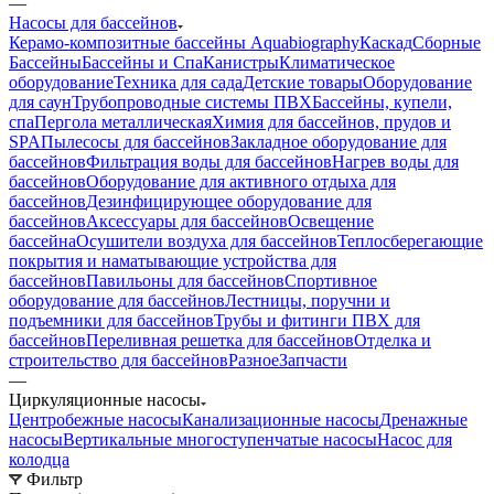
—
Насосы для бассейнов
Керамо-композитные бассейны Aquabiography
Каскад
Сборные
Бассейны
Бассейны и Спа
Канистры
Климатическое
оборудование
Техника для сада
Детские товары
Оборудование
для саун
Трубопроводные системы ПВХ
Бассейны, купели,
спа
Пергола металлическая
Химия для бассейнов, прудов и
SPA
Пылесосы для бассейнов
Закладное оборудование для
бассейнов
Фильтрация воды для бассейнов
Нагрев воды для
бассейнов
Оборудование для активного отдыха для
бассейнов
Дезинфицирующее оборудование для
бассейнов
Аксессуары для бассейнов
Освещение
бассейна
Осушители воздуха для бассейнов
Теплосберегающие
покрытия и наматывающие устройства для
бассейнов
Павильоны для бассейнов
Спортивное
оборудование для бассейнов
Лестницы, поручни и
подъемники для бассейнов
Трубы и фитинги ПВХ для
бассейнов
Переливная решетка для бассейнов
Отделка и
строительство для бассейнов
Разное
Запчасти
—
Циркуляционные насосы
Центробежные насосы
Канализационные насосы
Дренажные
насосы
Вертикальные многоступенчатые насосы
Насос для
колодца
Фильтр