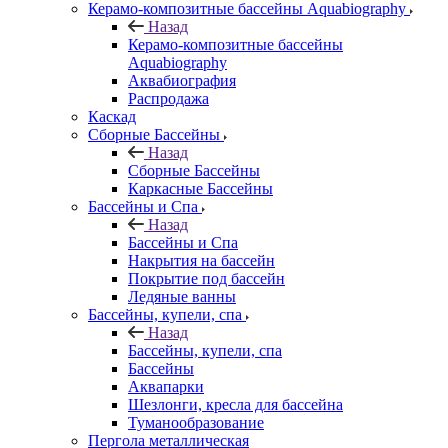
Керамо-композитные бассейны Aquabiography
Назад
Керамо-композитные бассейны
Aquabiography
Аквабиография
Распродажа
Каскад
Сборные Бассейны
Назад
Сборные Бассейны
Каркасные Бассейны
Бассейны и Спа
Назад
Бассейны и Спа
Накрытия на бассейн
Покрытие под бассейн
Ледяные ванны
Бассейны, купели, спа
Назад
Бассейны, купели, спа
Бассейны
Аквапарки
Шезлонги, кресла для бассейна
Туманообразование
Пергола металлическая