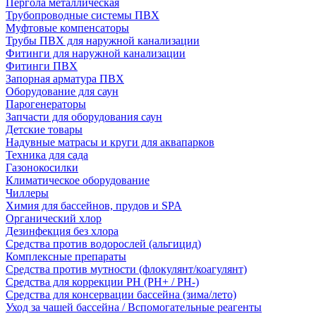
Пергола металлическая
Трубопроводные системы ПВХ
Муфтовые компенсаторы
Трубы ПВХ для наружной канализации
Фитинги для наружной канализации
Фитинги ПВХ
Запорная арматура ПВХ
Оборудование для саун
Парогенераторы
Запчасти для оборудования саун
Детские товары
Надувные матрасы и круги для аквапарков
Техника для сада
Газонокосилки
Климатическое оборудование
Чиллеры
Химия для бассейнов, прудов и SPA
Органический хлор
Дезинфекция без хлора
Средства против водорослей (альгицид)
Комплексные препараты
Средства против мутности (флокулянт/коагулянт)
Средства для коррекции PH (PH+ / PH-)
Средства для консервации бассейна (зима/лето)
Уход за чашей бассейна / Вспомогательные реагенты