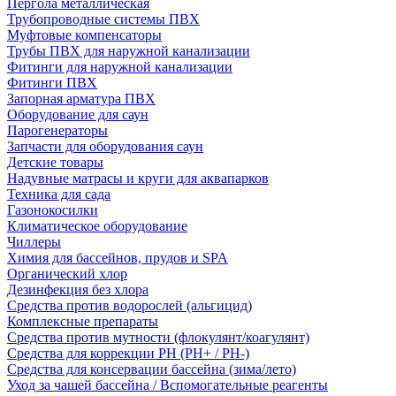
Пергола металлическая
Трубопроводные системы ПВХ
Муфтовые компенсаторы
Трубы ПВХ для наружной канализации
Фитинги для наружной канализации
Фитинги ПВХ
Запорная арматура ПВХ
Оборудование для саун
Парогенераторы
Запчасти для оборудования саун
Детские товары
Надувные матрасы и круги для аквапарков
Техника для сада
Газонокосилки
Климатическое оборудование
Чиллеры
Химия для бассейнов, прудов и SPA
Органический хлор
Дезинфекция без хлора
Средства против водорослей (альгицид)
Комплексные препараты
Средства против мутности (флокулянт/коагулянт)
Средства для коррекции PH (PH+ / PH-)
Средства для консервации бассейна (зима/лето)
Уход за чашей бассейна / Вспомогательные реагенты