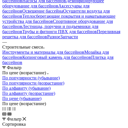
бассейнов
Насосы для бассейнов
Дезинфицирующее
оборудование для бассейнов
Аксессуары для
бассейнов
Освещение бассейна
Осушители воздуха для
бассейнов
Теплосберегающие покрытия и наматывающие
устройства для бассейнов
Спортивное оборудование для
бассейнов
Лестницы, поручни и подъемники для
бассейнов
Трубы и фитинги ПВХ для бассейнов
Переливная
решетка для бассейнов
Разное
Запчасти
—
Строительные смеси
Инструменты и материалы для бассейнов
Мозайка для
бассейнов
Копинговый камень для бассейнов
Плитка для
бассейнов
Фильтр
По цене (возрастание)
По популярности (убывание)
По популярности (возрастание)
По алфавиту (убывание)
По алфавиту (возрастание)
По цене (убывание)
По цене (возрастание)
Фильтр
Сортировка