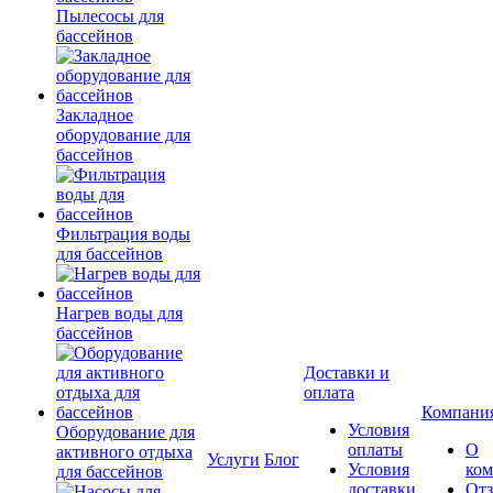
Пылесосы для
бассейнов
Закладное
оборудование для
бассейнов
Фильтрация воды
для бассейнов
Нагрев воды для
бассейнов
Доставки и
оплата
Компани
Условия
Оборудование для
оплаты
О
активного отдыха
Услуги
Блог
Условия
ко
для бассейнов
доставки
От