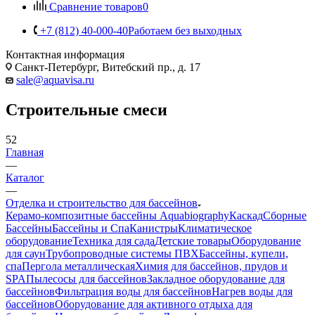
Сравнение товаров
0
+7 (812) 40-000-40
Работаем без выходных
Контактная информация
Санкт-Петербург, Витебский пр., д. 17
sale@aquavisa.ru
Строительные смеси
52
Главная
—
Каталог
—
Отделка и строительство для бассейнов
Керамо-композитные бассейны Aquabiography
Каскад
Сборные
Бассейны
Бассейны и Спа
Канистры
Климатическое
оборудование
Техника для сада
Детские товары
Оборудование
для саун
Трубопроводные системы ПВХ
Бассейны, купели,
спа
Пергола металлическая
Химия для бассейнов, прудов и
SPA
Пылесосы для бассейнов
Закладное оборудование для
бассейнов
Фильтрация воды для бассейнов
Нагрев воды для
бассейнов
Оборудование для активного отдыха для