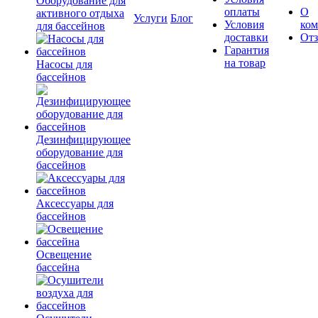
Оборудование для
оплаты
О
активного отдыха
Услуги
Блог
Условия
ко
для бассейнов
доставки
От
Гарантия
на товар
Насосы для
бассейнов
Дезинфицирующее
оборудование для
бассейнов
Аксессуары для
бассейнов
Освещение
бассейна