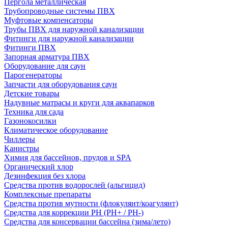
Пергола металлическая
Трубопроводные системы ПВХ
Муфтовые компенсаторы
Трубы ПВХ для наружной канализации
Фитинги для наружной канализации
Фитинги ПВХ
Запорная арматура ПВХ
Оборудование для саун
Парогенераторы
Запчасти для оборудования саун
Детские товары
Надувные матрасы и круги для аквапарков
Техника для сада
Газонокосилки
Климатическое оборудование
Чиллеры
Канистры
Химия для бассейнов, прудов и SPA
Органический хлор
Дезинфекция без хлора
Средства против водорослей (альгицид)
Комплексные препараты
Средства против мутности (флокулянт/коагулянт)
Средства для коррекции PH (PH+ / PH-)
Средства для консервации бассейна (зима/лето)