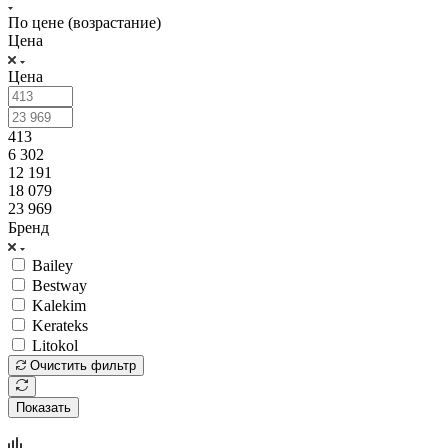
По цене (возрастание)
Цена
Цена
413
6 302
12 191
18 079
23 969
Бренд
Bailey
Bestway
Kalekim
Kerateks
Litokol
Очистить фильтр
Показать