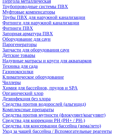
Пергола металлическая
Трубопроводные системы ПВХ
Муфтовые компенсаторы
Трубы ПВХ для наружной канализации
Фитинги для наружной канализации
Фитинги ПВХ
Запорная арматура ПВХ
Оборудование для саун
Парогенераторы
Запчасти для оборудования саун
Детские товары
Надувные матрасы и круги для аквапарков
Техника для сада
Газонокосилки
Климатическое оборудование
Чиллеры
Химия для бассейнов, прудов и SPA
Органический хлор
Дезинфекция без хлора
Средства против водорослей (альгицид)
Комплексные препараты
Средства против мутности (флокулянт/коагулянт)
Средства для коррекции PH (PH+ / PH-)
Средства для консервации бассейна (зима/лето)
Уход за чашей бассейна / Вспомогательные реагенты