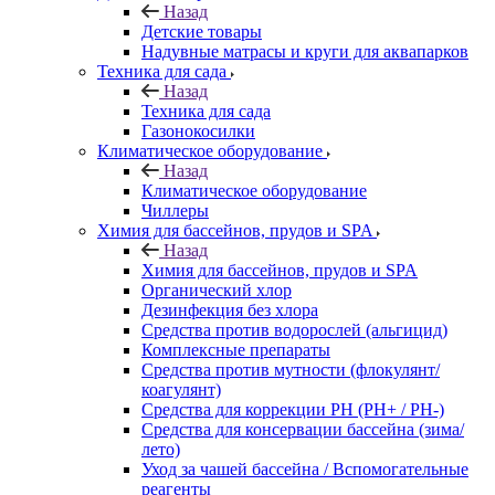
Назад
Детские товары
Надувные матрасы и круги для аквапарков
Техника для сада
Назад
Техника для сада
Газонокосилки
Климатическое оборудование
Назад
Климатическое оборудование
Чиллеры
Химия для бассейнов, прудов и SPA
Назад
Химия для бассейнов, прудов и SPA
Органический хлор
Дезинфекция без хлора
Средства против водорослей (альгицид)
Комплексные препараты
Средства против мутности (флокулянт/
коагулянт)
Средства для коррекции PH (PH+ / PH-)
Средства для консервации бассейна (зима/
лето)
Уход за чашей бассейна / Вспомогательные
реагенты