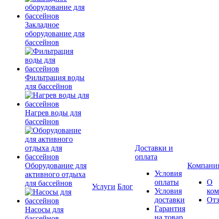
Закладное
оборудование для
бассейнов
Фильтрация воды
для бассейнов
Нагрев воды для
бассейнов
Доставки и
оплата
Оборудование для
Компани
Условия
активного отдыха
оплаты
О
для бассейнов
Услуги
Блог
Условия
ко
доставки
От
Гарантия
Насосы для
на товар
бассейнов