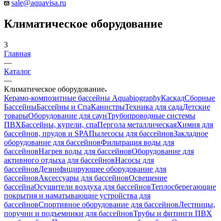
sale@aquavisa.ru
Климатическое оборудование
3
Главная
—
Каталог
—
Климатическое оборудование
Керамо-композитные бассейны Aquabiography
Каскад
Сборные
Бассейны
Бассейны и Спа
Канистры
Техника для сада
Детские
товары
Оборудование для саун
Трубопроводные системы
ПВХ
Бассейны, купели, спа
Пергола металлическая
Химия для
бассейнов, прудов и SPA
Пылесосы для бассейнов
Закладное
оборудование для бассейнов
Фильтрация воды для
бассейнов
Нагрев воды для бассейнов
Оборудование для
активного отдыха для бассейнов
Насосы для
бассейнов
Дезинфицирующее оборудование для
бассейнов
Аксессуары для бассейнов
Освещение
бассейна
Осушители воздуха для бассейнов
Теплосберегающие
покрытия и наматывающие устройства для
бассейнов
Спортивное оборудование для бассейнов
Лестницы,
поручни и подъемники для бассейнов
Трубы и фитинги ПВХ