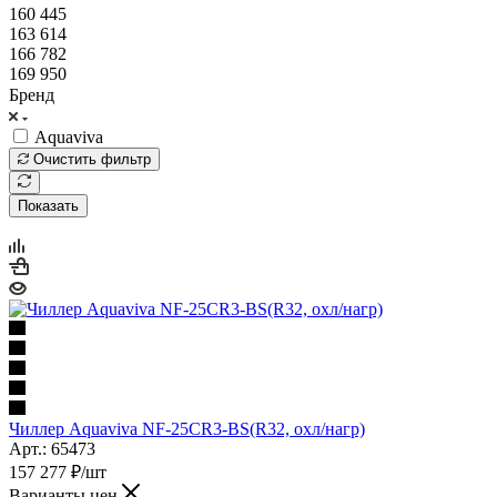
160 445
163 614
166 782
169 950
Бренд
Aquaviva
Очистить фильтр
Показать
Чиллер Aquaviva NF-25CR3-BS(R32, охл/нагр)
Арт.: 65473
157 277
₽
/шт
Варианты цен