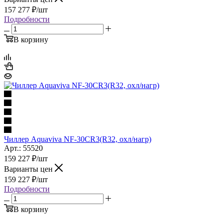
157 277
₽
/шт
Подробности
В корзину
Чиллер Aquaviva NF-30CR3(R32, охл/нагр)
Арт.: 55520
159 227
₽
/шт
Варианты цен
159 227
₽
/шт
Подробности
В корзину