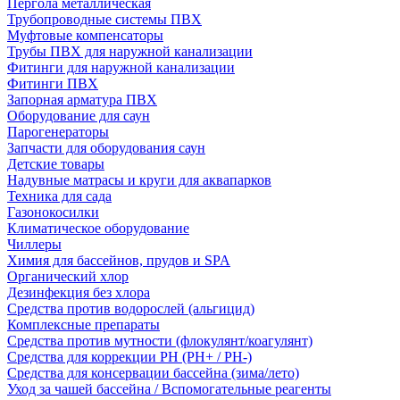
Пергола металлическая
Трубопроводные системы ПВХ
Муфтовые компенсаторы
Трубы ПВХ для наружной канализации
Фитинги для наружной канализации
Фитинги ПВХ
Запорная арматура ПВХ
Оборудование для саун
Парогенераторы
Запчасти для оборудования саун
Детские товары
Надувные матрасы и круги для аквапарков
Техника для сада
Газонокосилки
Климатическое оборудование
Чиллеры
Химия для бассейнов, прудов и SPA
Органический хлор
Дезинфекция без хлора
Средства против водорослей (альгицид)
Комплексные препараты
Средства против мутности (флокулянт/коагулянт)
Средства для коррекции PH (PH+ / PH-)
Средства для консервации бассейна (зима/лето)
Уход за чашей бассейна / Вспомогательные реагенты