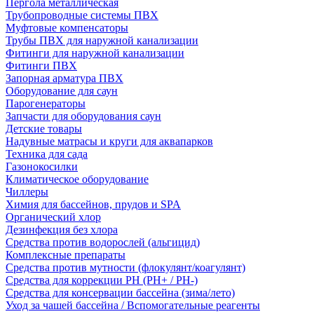
Пергола металлическая
Трубопроводные системы ПВХ
Муфтовые компенсаторы
Трубы ПВХ для наружной канализации
Фитинги для наружной канализации
Фитинги ПВХ
Запорная арматура ПВХ
Оборудование для саун
Парогенераторы
Запчасти для оборудования саун
Детские товары
Надувные матрасы и круги для аквапарков
Техника для сада
Газонокосилки
Климатическое оборудование
Чиллеры
Химия для бассейнов, прудов и SPA
Органический хлор
Дезинфекция без хлора
Средства против водорослей (альгицид)
Комплексные препараты
Средства против мутности (флокулянт/коагулянт)
Средства для коррекции PH (PH+ / PH-)
Средства для консервации бассейна (зима/лето)
Уход за чашей бассейна / Вспомогательные реагенты