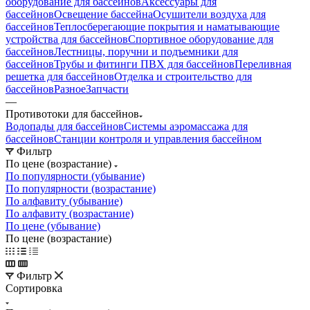
оборудование для бассейнов
Аксессуары для
бассейнов
Освещение бассейна
Осушители воздуха для
бассейнов
Теплосберегающие покрытия и наматывающие
устройства для бассейнов
Спортивное оборудование для
бассейнов
Лестницы, поручни и подъемники для
бассейнов
Трубы и фитинги ПВХ для бассейнов
Переливная
решетка для бассейнов
Отделка и строительство для
бассейнов
Разное
Запчасти
—
Противотоки для бассейнов
Водопады для бассейнов
Системы аэромассажа для
бассейнов
Станции контроля и управления бассейном
Фильтр
По цене (возрастание)
По популярности (убывание)
По популярности (возрастание)
По алфавиту (убывание)
По алфавиту (возрастание)
По цене (убывание)
По цене (возрастание)
Фильтр
Сортировка