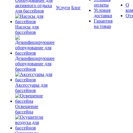
Оборудование для
оплаты
О
активного отдыха
Услуги
Блог
Условия
ко
для бассейнов
доставки
От
Гарантия
на товар
Насосы для
бассейнов
Дезинфицирующее
оборудование для
бассейнов
Аксессуары для
бассейнов
Освещение
бассейна