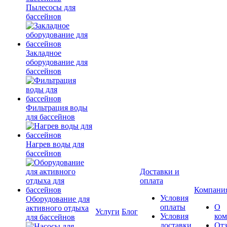
Пылесосы для
бассейнов
Закладное
оборудование для
бассейнов
Фильтрация воды
для бассейнов
Нагрев воды для
бассейнов
Доставки и
оплата
Компани
Условия
Оборудование для
оплаты
О
активного отдыха
Услуги
Блог
Условия
ко
для бассейнов
доставки
От