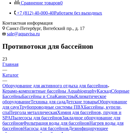
Сравнение товаров
0
+7 (812) 40-000-40
Работаем без выходных
Контактная информация
Санкт-Петербург, Витебский пр., д. 17
sale@aquavisa.ru
Противотоки для бассейнов
23
Главная
—
Каталог
—
Оборудование для активного отдыха для бассейнов
Керамо-композитные бассейны Aquabiography
Каскад
Сборные
Бассейны
Бассейны и Спа
Канистры
Климатическое
оборудование
Техника для сада
Детские товары
Оборудование
для саун
Трубопроводные системы ПВХ
Бассейны, купели,
спа
Пергола металлическая
Химия для бассейнов, прудов и
SPA
Пылесосы для бассейнов
Закладное оборудование для
бассейнов
Фильтрация воды для бассейнов
Нагрев воды для
бассейнов
Насосы для бассейнов
Дезинфицирующее