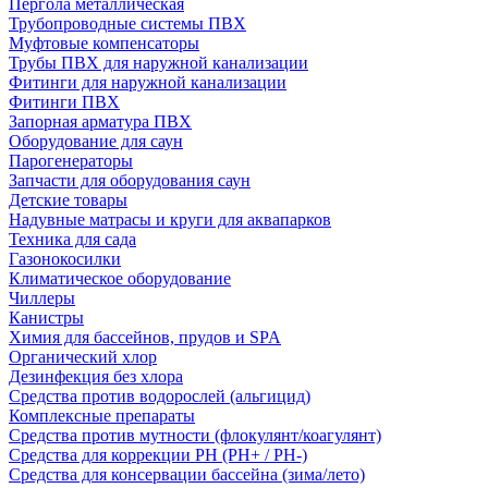
Пергола металлическая
Трубопроводные системы ПВХ
Муфтовые компенсаторы
Трубы ПВХ для наружной канализации
Фитинги для наружной канализации
Фитинги ПВХ
Запорная арматура ПВХ
Оборудование для саун
Парогенераторы
Запчасти для оборудования саун
Детские товары
Надувные матрасы и круги для аквапарков
Техника для сада
Газонокосилки
Климатическое оборудование
Чиллеры
Канистры
Химия для бассейнов, прудов и SPA
Органический хлор
Дезинфекция без хлора
Средства против водорослей (альгицид)
Комплексные препараты
Средства против мутности (флокулянт/коагулянт)
Средства для коррекции PH (PH+ / PH-)
Средства для консервации бассейна (зима/лето)