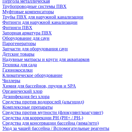
Пергола металлическая
Трубопроводные системы ПВХ
Муфтовые компенсаторы
Трубы ПВХ для наружной канализации
Фитинги для наружной канализации
Фитинги ПВХ
Запорная арматура ПВХ
Оборудование для саун
Парогенераторы
Запчасти для оборудования саун
Детские товары
Надувные матрасы и круги для аквапарков
Техника для сада
Газонокосилки
Климатическое оборудование
Чиллеры
Химия для бассейнов, прудов и SPA
Органический хлор
Дезинфекция без хлора
Средства против водорослей (альгицид)
Комплексные препараты
Средства против мутности (флокулянт/коагулянт)
Средства для коррекции PH (PH+ / PH-)
Средства для консервации бассейна (зима/лето)
Уход за чашей бассейна / Вспомогательные реагенты