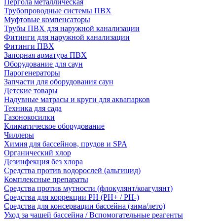
Пергола металлическая
Трубопроводные системы ПВХ
Муфтовые компенсаторы
Трубы ПВХ для наружной канализации
Фитинги для наружной канализации
Фитинги ПВХ
Запорная арматура ПВХ
Оборудование для саун
Парогенераторы
Запчасти для оборудования саун
Детские товары
Надувные матрасы и круги для аквапарков
Техника для сада
Газонокосилки
Климатическое оборудование
Чиллеры
Химия для бассейнов, прудов и SPA
Органический хлор
Дезинфекция без хлора
Средства против водорослей (альгицид)
Комплексные препараты
Средства против мутности (флокулянт/коагулянт)
Средства для коррекции PH (PH+ / PH-)
Средства для консервации бассейна (зима/лето)
Уход за чашей бассейна / Вспомогательные реагенты