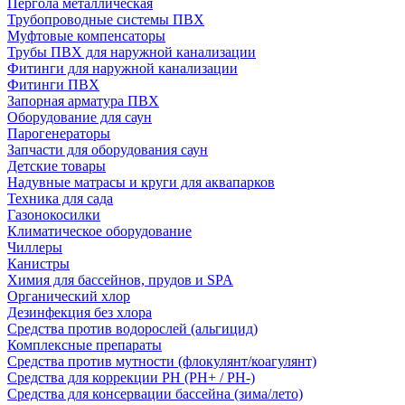
Пергола металлическая
Трубопроводные системы ПВХ
Муфтовые компенсаторы
Трубы ПВХ для наружной канализации
Фитинги для наружной канализации
Фитинги ПВХ
Запорная арматура ПВХ
Оборудование для саун
Парогенераторы
Запчасти для оборудования саун
Детские товары
Надувные матрасы и круги для аквапарков
Техника для сада
Газонокосилки
Климатическое оборудование
Чиллеры
Канистры
Химия для бассейнов, прудов и SPA
Органический хлор
Дезинфекция без хлора
Средства против водорослей (альгицид)
Комплексные препараты
Средства против мутности (флокулянт/коагулянт)
Средства для коррекции PH (PH+ / PH-)
Средства для консервации бассейна (зима/лето)