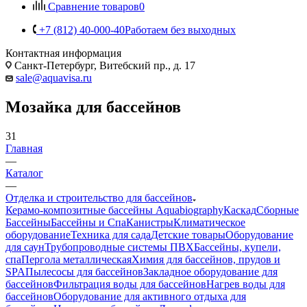
Сравнение товаров
0
+7 (812) 40-000-40
Работаем без выходных
Контактная информация
Санкт-Петербург, Витебский пр., д. 17
sale@aquavisa.ru
Мозайка для бассейнов
31
Главная
—
Каталог
—
Отделка и строительство для бассейнов
Керамо-композитные бассейны Aquabiography
Каскад
Сборные
Бассейны
Бассейны и Спа
Канистры
Климатическое
оборудование
Техника для сада
Детские товары
Оборудование
для саун
Трубопроводные системы ПВХ
Бассейны, купели,
спа
Пергола металлическая
Химия для бассейнов, прудов и
SPA
Пылесосы для бассейнов
Закладное оборудование для
бассейнов
Фильтрация воды для бассейнов
Нагрев воды для
бассейнов
Оборудование для активного отдыха для