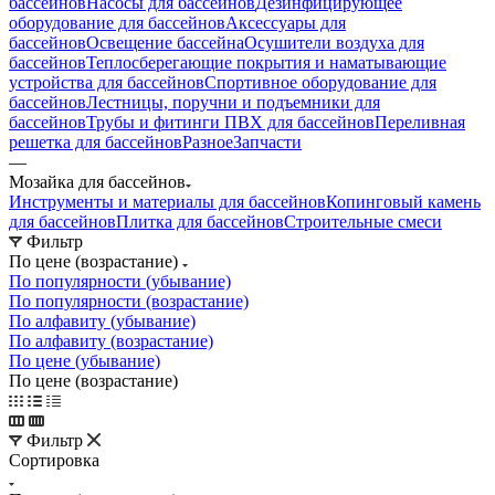
бассейнов
Насосы для бассейнов
Дезинфицирующее
оборудование для бассейнов
Аксессуары для
бассейнов
Освещение бассейна
Осушители воздуха для
бассейнов
Теплосберегающие покрытия и наматывающие
устройства для бассейнов
Спортивное оборудование для
бассейнов
Лестницы, поручни и подъемники для
бассейнов
Трубы и фитинги ПВХ для бассейнов
Переливная
решетка для бассейнов
Разное
Запчасти
—
Мозайка для бассейнов
Инструменты и материалы для бассейнов
Копинговый камень
для бассейнов
Плитка для бассейнов
Строительные смеси
Фильтр
По цене (возрастание)
По популярности (убывание)
По популярности (возрастание)
По алфавиту (убывание)
По алфавиту (возрастание)
По цене (убывание)
По цене (возрастание)
Фильтр
Сортировка