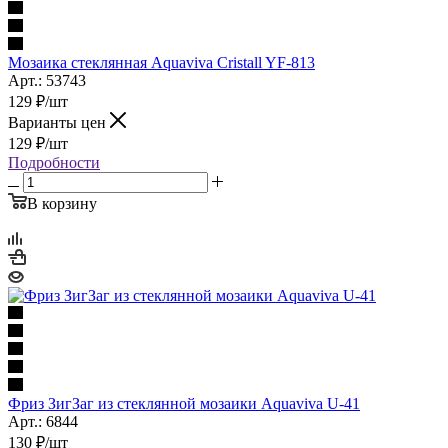
Мозаика стеклянная Aquaviva Сristall YF-813
Арт.: 53743
129
₽
/шт
Варианты цен
129
₽
/шт
Подробности
В корзину
Фриз ЗигЗаг из стеклянной мозаики Aquaviva U-41
Арт.: 6844
130
₽
/шт