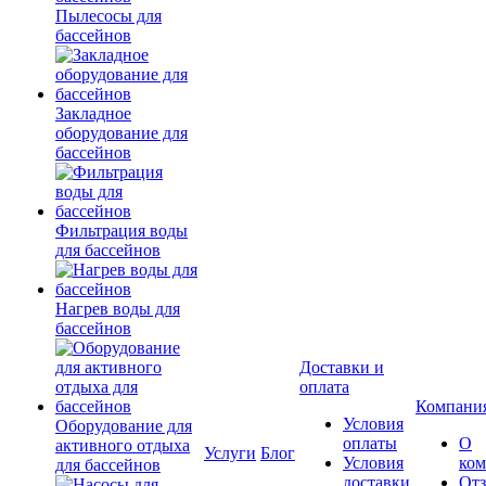
Пылесосы для
бассейнов
Закладное
оборудование для
бассейнов
Фильтрация воды
для бассейнов
Нагрев воды для
бассейнов
Доставки и
оплата
Компани
Условия
Оборудование для
оплаты
О
активного отдыха
Услуги
Блог
Условия
ко
для бассейнов
доставки
От