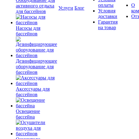
Оборудование для
оплаты
О
активного отдыха
Услуги
Блог
Условия
ко
для бассейнов
доставки
От
Гарантия
на товар
Насосы для
бассейнов
Дезинфицирующее
оборудование для
бассейнов
Аксессуары для
бассейнов
Освещение
бассейна