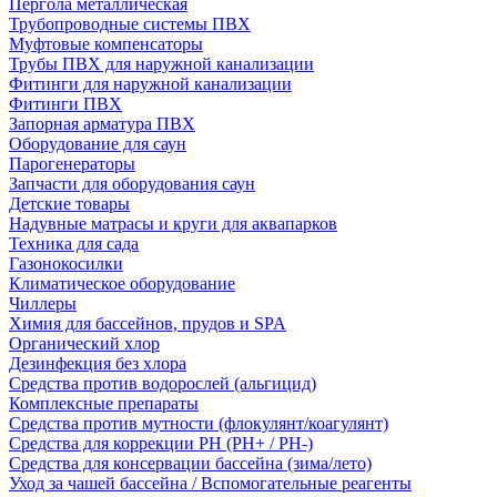
Пергола металлическая
Трубопроводные системы ПВХ
Муфтовые компенсаторы
Трубы ПВХ для наружной канализации
Фитинги для наружной канализации
Фитинги ПВХ
Запорная арматура ПВХ
Оборудование для саун
Парогенераторы
Запчасти для оборудования саун
Детские товары
Надувные матрасы и круги для аквапарков
Техника для сада
Газонокосилки
Климатическое оборудование
Чиллеры
Химия для бассейнов, прудов и SPA
Органический хлор
Дезинфекция без хлора
Средства против водорослей (альгицид)
Комплексные препараты
Средства против мутности (флокулянт/коагулянт)
Средства для коррекции PH (PH+ / PH-)
Средства для консервации бассейна (зима/лето)
Уход за чашей бассейна / Вспомогательные реагенты