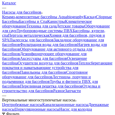
Каталог
—
Насосы для бассейнов
Керамо-композитные бассейны Aquabiography
Каскад
Сборные
Бассейны
Бассейны и Спа
Канистры
Климатическое
оборудование
Техника для сада
Детские товары
Оборудование
для саун
Трубопроводные системы ПВХ
Бассейны, купели,
спа
Пергола металлическая
Химия для бассейнов, прудов и
SPA
Пылесосы для бассейнов
Закладное оборудование для
бассейнов
Фильтрация воды для бассейнов
Нагрев воды для
бассейнов
Оборудование для активного отдыха для
бассейнов
Дезинфицирующее оборудование для
бассейнов
Аксессуары для бассейнов
Освещение
бассейна
Осушители воздуха для бассейнов
Теплосберегающие
покрытия и наматывающие устройства для
бассейнов
Павильоны для бассейнов
Спортивное
оборудование для бассейнов
Лестницы, поручни и
подъемники для бассейнов
Трубы и фитинги ПВХ для
бассейнов
Переливная решетка для бассейнов
Отделка и
строительство для бассейнов
Разное
Запчасти
—
Вертикальные многоступенчатые насосы
Центробежные насосы
Канализационные насосы
Дренажные
насосы
Циркуляционные насосы
Насос для колодца
Фильтр