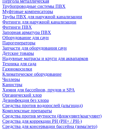
Пергола металлическая
Трубопроводные системы ПВХ
Муфтовые компенсаторы
Трубы ПВХ для наружной канализации
Фитинги для наружной канализации
Фитинги ПВХ
Запорная арматура ПВХ
Оборудование для саун
Парогенераторы
Запчасти для оборудования саун
Детские товары
Надувные матрасы и круги для аквапарков
Техника для сада
Газонокосилки
Климатическое оборудование
Чиллеры
Канистры
Химия для бассейнов, прудов и SPA
Органический хлор
Дезинфекция без хлора
Средства против водорослей (альгицид)
Комплексные препараты
Средства против мутности (флокулянт/коагулянт)
Средства для коррекции PH (PH+ / PH-)
Средства для консервации бассейна (зима/лето)