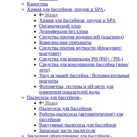
Канистры
Химия для бассейнов, прудов и SPA
Назад
Химия для бассейнов, прудов и SPA
Органический хлор
Дезинфекция без хлора
Средства против водорослей (альгицид)
Комплексные препараты
Средства против мутности (флокулянт/
коагулянт)
Средства для коррекции PH (PH+ / PH-)
Средства для консервации бассейна (зима/
лето)
Уход за чашей бассейна / Вспомогательные
реагенты
Фотометры, тестеры и рН-метр для
измерения показателей воды
Пылесосы для бассейнов
Назад
Пылесосы для бассейнов
Роботы-пылесосы (автоматические) для
бассейнов
Вакуумные пылесосы для бассейнов
Запасные части пылесосов
Закладное оборудование для бассейнов