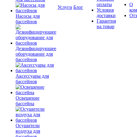
оплаты
О
Услуги
Блог
Условия
ко
доставки
От
Насосы для
Гарантия
бассейнов
на товар
Дезинфицирующее
оборудование для
бассейнов
Аксессуары для
бассейнов
Освещение
бассейна
Осушители
воздуха для
бассейнов