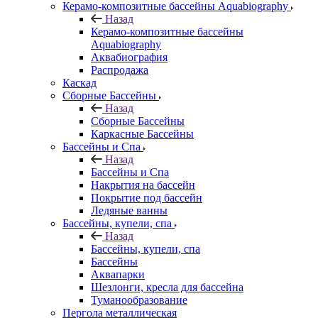
Керамо-композитные бассейны Aquabiography
Назад
Керамо-композитные бассейны
Aquabiography
Аквабиография
Распродажа
Каскад
Сборные Бассейны
Назад
Сборные Бассейны
Каркасные Бассейны
Бассейны и Спа
Назад
Бассейны и Спа
Накрытия на бассейн
Покрытие под бассейн
Ледяные ванны
Бассейны, купели, спа
Назад
Бассейны, купели, спа
Бассейны
Аквапарки
Шезлонги, кресла для бассейна
Туманообразование
Пергола металлическая