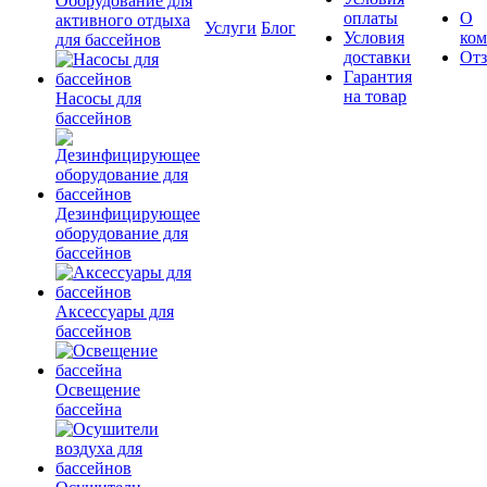
Оборудование для
оплаты
О
активного отдыха
Услуги
Блог
Условия
ко
для бассейнов
доставки
От
Гарантия
на товар
Насосы для
бассейнов
Дезинфицирующее
оборудование для
бассейнов
Аксессуары для
бассейнов
Освещение
бассейна