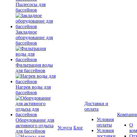
Пылесосы для
бассейнов
Закладное
оборудование для
бассейнов
Фильтрация воды
для бассейнов
Нагрев воды для
бассейнов
Доставки и
оплата
Компани
Условия
Оборудование для
оплаты
О
активного отдыха
Услуги
Блог
Условия
ко
для бассейнов
доставки
От