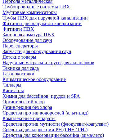
Пергола металлическая
Трубопроводные системы ПВХ
Муфтовые компенсаторы
Трубы ПВХ для наружной канализации
Фитинги для наружной канализации
Фитинги ПВХ
Запорная арматура ПВХ
Оборудование для саун
Парогенераторы
Запчасти для оборудования саун
Детские товары
Надувные матрасы и круги для аквапарков
Техника для сада
Газонокосилки
Климатическое оборудование
Чиллеры
Канистры
Химия для бассейнов, прудов и SPA
Органический хлор
Дезинфекция без хлора
Средства против водорослей (альгицид)
Комплексные препараты
Средства против мутности (флокулянт/коагулянт)
Средства для коррекции PH (PH+ / PH-)
Средства для консервации бассейна (зима/лето)