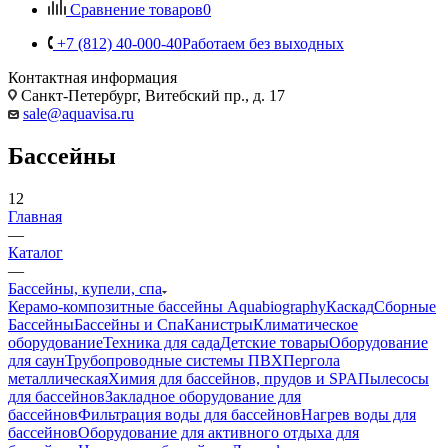
Сравнение товаров
0
+7 (812) 40-000-40
Работаем без выходных
Контактная информация
Санкт-Петербург, Витебский пр., д. 17
sale@aquavisa.ru
Бассейны
12
Главная
—
Каталог
—
Бассейны, купели, спа
Керамо-композитные бассейны Aquabiography
Каскад
Сборные
Бассейны
Бассейны и Спа
Канистры
Климатическое
оборудование
Техника для сада
Детские товары
Оборудование
для саун
Трубопроводные системы ПВХ
Пергола
металлическая
Химия для бассейнов, прудов и SPA
Пылесосы
для бассейнов
Закладное оборудование для
бассейнов
Фильтрация воды для бассейнов
Нагрев воды для
бассейнов
Оборудование для активного отдыха для