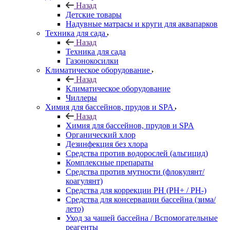
Назад
Детские товары
Надувные матрасы и круги для аквапарков
Техника для сада
Назад
Техника для сада
Газонокосилки
Климатическое оборудование
Назад
Климатическое оборудование
Чиллеры
Химия для бассейнов, прудов и SPA
Назад
Химия для бассейнов, прудов и SPA
Органический хлор
Дезинфекция без хлора
Средства против водорослей (альгицид)
Комплексные препараты
Средства против мутности (флокулянт/
коагулянт)
Средства для коррекции PH (PH+ / PH-)
Средства для консервации бассейна (зима/
лето)
Уход за чашей бассейна / Вспомогательные
реагенты