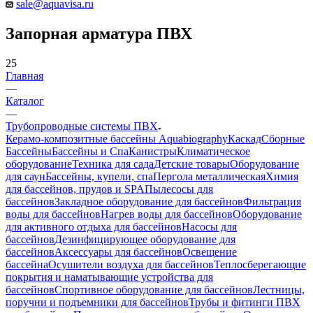
sale@aquavisa.ru
Запорная арматура ПВХ
25
Главная
—
Каталог
—
Трубопроводные системы ПВХ
Керамо-композитные бассейны Aquabiography
Каскад
Сборные
Бассейны
Бассейны и Спа
Канистры
Климатическое
оборудование
Техника для сада
Детские товары
Оборудование
для саун
Бассейны, купели, спа
Пергола металлическая
Химия
для бассейнов, прудов и SPA
Пылесосы для
бассейнов
Закладное оборудование для бассейнов
Фильтрация
воды для бассейнов
Нагрев воды для бассейнов
Оборудование
для активного отдыха для бассейнов
Насосы для
бассейнов
Дезинфицирующее оборудование для
бассейнов
Аксессуары для бассейнов
Освещение
бассейна
Осушители воздуха для бассейнов
Теплосберегающие
покрытия и наматывающие устройства для
бассейнов
Спортивное оборудование для бассейнов
Лестницы,
поручни и подъемники для бассейнов
Трубы и фитинги ПВХ