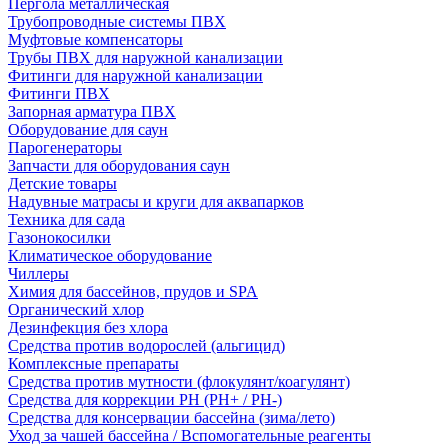
Пергола металлическая
Трубопроводные системы ПВХ
Муфтовые компенсаторы
Трубы ПВХ для наружной канализации
Фитинги для наружной канализации
Фитинги ПВХ
Запорная арматура ПВХ
Оборудование для саун
Парогенераторы
Запчасти для оборудования саун
Детские товары
Надувные матрасы и круги для аквапарков
Техника для сада
Газонокосилки
Климатическое оборудование
Чиллеры
Химия для бассейнов, прудов и SPA
Органический хлор
Дезинфекция без хлора
Средства против водорослей (альгицид)
Комплексные препараты
Средства против мутности (флокулянт/коагулянт)
Средства для коррекции PH (PH+ / PH-)
Средства для консервации бассейна (зима/лето)
Уход за чашей бассейна / Вспомогательные реагенты