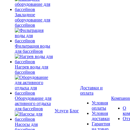
Закладное
оборудование для
бассейнов
Фильтрация воды
для бассейнов
Нагрев воды для
бассейнов
Доставки и
оплата
Оборудование для
Компани
Условия
активного отдыха
оплаты
О
для бассейнов
Услуги
Блог
Условия
ко
доставки
От
Гарантия
Насосы для
на товар
бассейнов