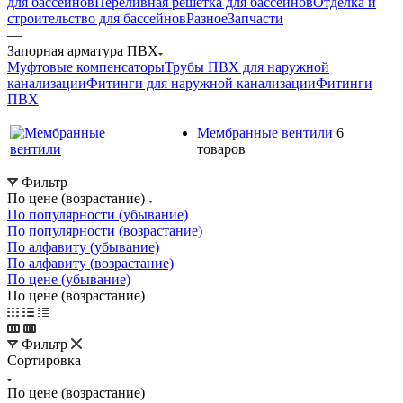
для бассейнов
Переливная решетка для бассейнов
Отделка и
строительство для бассейнов
Разное
Запчасти
—
Запорная арматура ПВХ
Муфтовые компенсаторы
Трубы ПВХ для наружной
канализации
Фитинги для наружной канализации
Фитинги
ПВХ
Мембранные вентили
6
товаров
Фильтр
По цене (возрастание)
По популярности (убывание)
По популярности (возрастание)
По алфавиту (убывание)
По алфавиту (возрастание)
По цене (убывание)
По цене (возрастание)
Фильтр
Сортировка
По цене (возрастание)