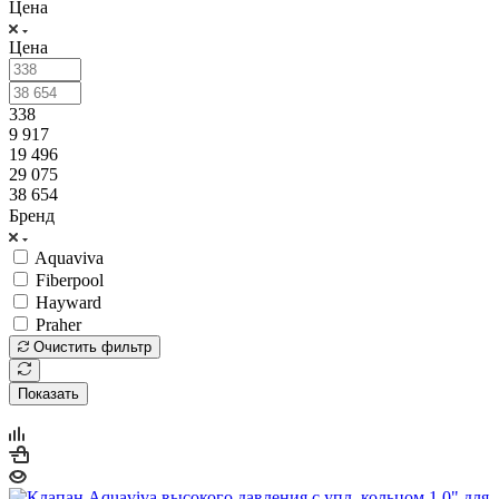
Цена
Цена
338
9 917
19 496
29 075
38 654
Бренд
Aquaviva
Fiberpool
Hayward
Praher
Очистить фильтр
Показать