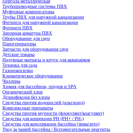
Пергола металлическая
Трубопроводные системы ПВХ
Муфтовые компенсаторы
Трубы ПВХ для наружной канализации
Фитинги для наружной канализации
Фитинги ПВХ
Запорная арматура ПВХ
Оборудование для саун
Парогенераторы
Запчасти для оборудования саун
Детские товары
Надувные матрасы и круги для аквапарков
Техника для сада
Газонокосилки
Климатическое оборудование
Чиллеры
Химия для бассейнов, прудов и SPA
Органический хлор
Дезинфекция без хлора
Средства против водорослей (альгицид)
Комплексные препараты
Средства против мутности (флокулянт/коагулянт)
Средства для коррекции PH (PH+ / PH-)
Средства для консервации бассейна (зима/лето)
Уход за чашей бассейна / Вспомогательные реагенты