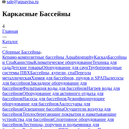
sale@aquavisa.ru
Каркасные Бассейны
4
Главная
—
Каталог
—
Сборные Бассейны
Керамо-композитные бассейны Aquabiography
Каскад
Бассейны
и Спа
Канистры
Климатическое оборудование
Техника для
сада
Детские товары
Оборудование для саун
Трубопроводные
системы ПВХ
Бассейны, купели, спа
Пергола
металлическая
Химия для бассейнов, прудов и SPA
Пылесосы
для бассейнов
Закладное оборудование для
бассейнов
Фильтрация воды для бассейнов
Нагрев воды для
бассейнов
Оборудование для активного отдыха для
бассейнов
Насосы для бассейнов
Дезинфицирующее
оборудование для бассейнов
Аксессуары для
бассейнов
Освещение бассейна
Осушители воздуха для
бассейнов
Теплосберегающие покрытия и наматывающие
устройства для бассейнов
Спортивное оборудование для
бассейнов
Лестницы, поручни и подъемники для