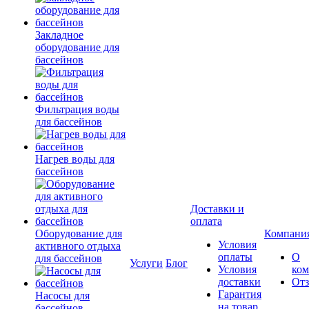
Закладное
оборудование для
бассейнов
Фильтрация воды
для бассейнов
Нагрев воды для
бассейнов
Доставки и
оплата
Оборудование для
Компани
Условия
активного отдыха
оплаты
О
для бассейнов
Услуги
Блог
Условия
ко
доставки
От
Гарантия
Насосы для
на товар
бассейнов