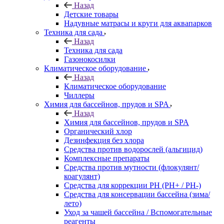
Назад
Детские товары
Надувные матрасы и круги для аквапарков
Техника для сада
Назад
Техника для сада
Газонокосилки
Климатическое оборудование
Назад
Климатическое оборудование
Чиллеры
Химия для бассейнов, прудов и SPA
Назад
Химия для бассейнов, прудов и SPA
Органический хлор
Дезинфекция без хлора
Средства против водорослей (альгицид)
Комплексные препараты
Средства против мутности (флокулянт/
коагулянт)
Средства для коррекции PH (PH+ / PH-)
Средства для консервации бассейна (зима/
лето)
Уход за чашей бассейна / Вспомогательные
реагенты