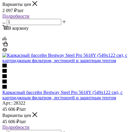
Варианты цен
2 097
₽
/шт
Подробности
В корзину
Каркасный бассейн Bestway Steel Pro 5618Y (549х122 см), с
картриджным фильтром, лестницей и защитным тентом
Арт.: 28322
45 606
₽
/шт
Варианты цен
45 606
₽
/шт
Подробности