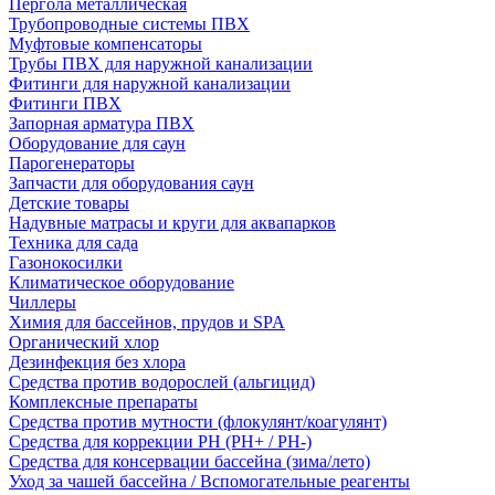
Пергола металлическая
Трубопроводные системы ПВХ
Муфтовые компенсаторы
Трубы ПВХ для наружной канализации
Фитинги для наружной канализации
Фитинги ПВХ
Запорная арматура ПВХ
Оборудование для саун
Парогенераторы
Запчасти для оборудования саун
Детские товары
Надувные матрасы и круги для аквапарков
Техника для сада
Газонокосилки
Климатическое оборудование
Чиллеры
Химия для бассейнов, прудов и SPA
Органический хлор
Дезинфекция без хлора
Средства против водорослей (альгицид)
Комплексные препараты
Средства против мутности (флокулянт/коагулянт)
Средства для коррекции PH (PH+ / PH-)
Средства для консервации бассейна (зима/лето)
Уход за чашей бассейна / Вспомогательные реагенты