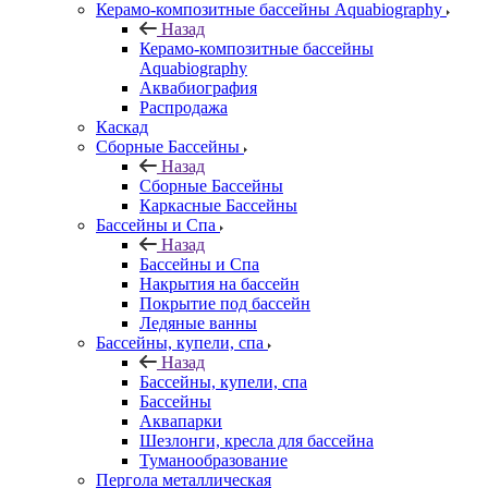
Керамо-композитные бассейны Aquabiography
Назад
Керамо-композитные бассейны
Aquabiography
Аквабиография
Распродажа
Каскад
Сборные Бассейны
Назад
Сборные Бассейны
Каркасные Бассейны
Бассейны и Спа
Назад
Бассейны и Спа
Накрытия на бассейн
Покрытие под бассейн
Ледяные ванны
Бассейны, купели, спа
Назад
Бассейны, купели, спа
Бассейны
Аквапарки
Шезлонги, кресла для бассейна
Туманообразование
Пергола металлическая