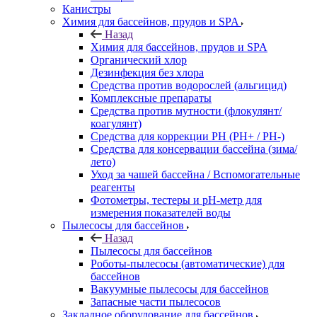
Канистры
Химия для бассейнов, прудов и SPA
Назад
Химия для бассейнов, прудов и SPA
Органический хлор
Дезинфекция без хлора
Средства против водорослей (альгицид)
Комплексные препараты
Средства против мутности (флокулянт/
коагулянт)
Средства для коррекции PH (PH+ / PH-)
Средства для консервации бассейна (зима/
лето)
Уход за чашей бассейна / Вспомогательные
реагенты
Фотометры, тестеры и рН-метр для
измерения показателей воды
Пылесосы для бассейнов
Назад
Пылесосы для бассейнов
Роботы-пылесосы (автоматические) для
бассейнов
Вакуумные пылесосы для бассейнов
Запасные части пылесосов
Закладное оборудование для бассейнов