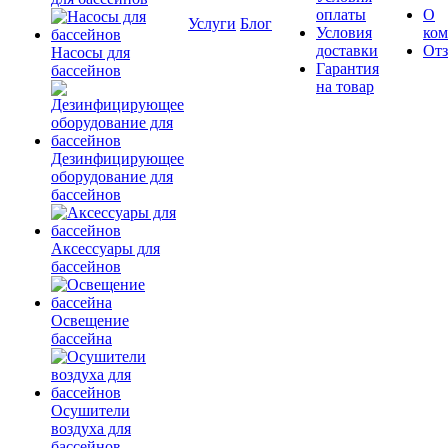
оплаты
О
Услуги
Блог
Условия
ко
доставки
От
Насосы для
Гарантия
бассейнов
на товар
Дезинфицирующее
оборудование для
бассейнов
Аксессуары для
бассейнов
Освещение
бассейна
Осушители
воздуха для
бассейнов