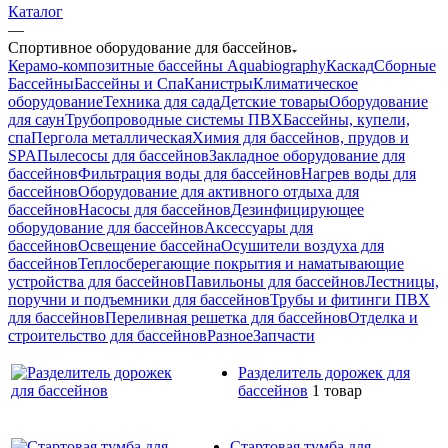
Каталог
—
Спортивное оборудование для бассейнов
Керамо-композитные бассейны Aquabiography
Каскад
Сборные
Бассейны
Бассейны и Спа
Канистры
Климатическое
оборудование
Техника для сада
Детские товары
Оборудование
для саун
Трубопроводные системы ПВХ
Бассейны, купели,
спа
Пергола металлическая
Химия для бассейнов, прудов и
SPA
Пылесосы для бассейнов
Закладное оборудование для
бассейнов
Фильтрация воды для бассейнов
Нагрев воды для
бассейнов
Оборудование для активного отдыха для
бассейнов
Насосы для бассейнов
Дезинфицирующее
оборудование для бассейнов
Аксессуары для
бассейнов
Освещение бассейна
Осушители воздуха для
бассейнов
Теплосберегающие покрытия и наматывающие
устройства для бассейнов
Павильоны для бассейнов
Лестницы,
поручни и подъемники для бассейнов
Трубы и фитинги ПВХ
для бассейнов
Переливная решетка для бассейнов
Отделка и
строительство для бассейнов
Разное
Запчасти
Разделитель дорожек для
бассейнов
1 товар
Стартовая тумба для