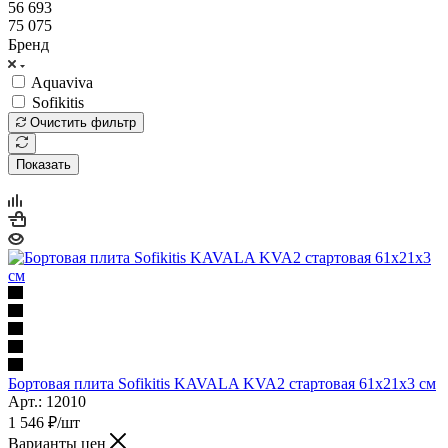
56 693
75 075
Бренд
Aquaviva
Sofikitis
Очистить фильтр
Показать
Бортовая плита Sofikitis KAVALA KVA2 стартовая 61x21x3 см
Арт.: 12010
1 546
₽
/шт
Варианты цен