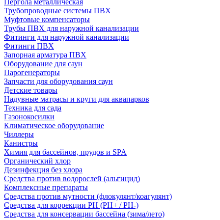
Пергола металлическая
Трубопроводные системы ПВХ
Муфтовые компенсаторы
Трубы ПВХ для наружной канализации
Фитинги для наружной канализации
Фитинги ПВХ
Запорная арматура ПВХ
Оборудование для саун
Парогенераторы
Запчасти для оборудования саун
Детские товары
Надувные матрасы и круги для аквапарков
Техника для сада
Газонокосилки
Климатическое оборудование
Чиллеры
Канистры
Химия для бассейнов, прудов и SPA
Органический хлор
Дезинфекция без хлора
Средства против водорослей (альгицид)
Комплексные препараты
Средства против мутности (флокулянт/коагулянт)
Средства для коррекции PH (PH+ / PH-)
Средства для консервации бассейна (зима/лето)