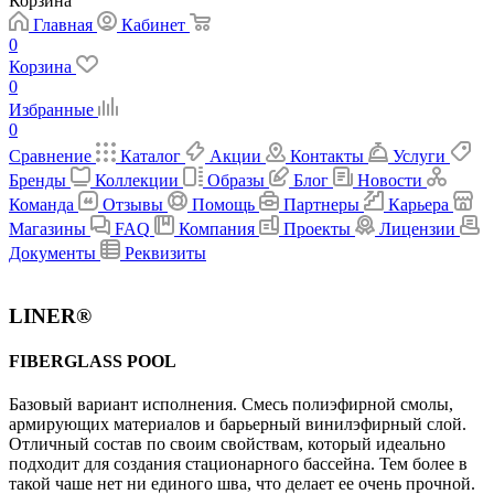
Корзина
Главная
Кабинет
0
Корзина
0
Избранные
0
Сравнение
Каталог
Акции
Контакты
Услуги
Бренды
Коллекции
Образы
Блог
Новости
Команда
Отзывы
Помощь
Партнеры
Карьера
Магазины
FAQ
Компания
Проекты
Лицензии
Документы
Реквизиты
LINER®
FIBERGLASS POOL
Базовый вариант исполнения. Cмесь полиэфирной смолы,
армирующих материалов и барьерный винилэфирный слой.
Отличный состав по своим свойствам, который идеально
подходит для создания стационарного бассейна. Тем более в
такой чаше нет ни единого шва, что делает ее очень прочной.