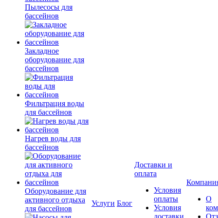
Пылесосы для
бассейнов
Закладное
оборудование для
бассейнов
Фильтрация воды
для бассейнов
Нагрев воды для
бассейнов
Доставки и
оплата
Компани
Условия
Оборудование для
оплаты
О
активного отдыха
Услуги
Блог
Условия
ко
для бассейнов
доставки
От