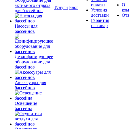
Оборудование для
оплаты
О
активного отдыха
Услуги
Блог
Условия
ко
для бассейнов
доставки
От
Гарантия
на товар
Насосы для
бассейнов
Дезинфицирующее
оборудование для
бассейнов
Аксессуары для
бассейнов
Освещение
бассейна