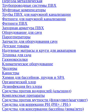
Пергола металлическая
Трубопроводные системы ПВХ
Муфтовые компенсаторы
Трубы ПВХ для наружной канализации
Фитинги для наружной канализации
Фитинги ПВХ
Запорная арматура ПВХ
Оборудование для саун
Парогенераторы
Запчасти для оборудования саун
Детские товары
Надувные матрасы и круги для аквапарков
Техника для сада
Газонокосилки
Климатическое оборудование
Чиллеры
Канистры
Химия для бассейнов, прудов и SPA
Органический хлор
Дезинфекция без хлора
Средства против водорослей (альгицид)
Комплексные препараты
Средства против мутности (флокулянт/коагулянт)
Средства для коррекции PH (PH+ / PH-)
Средства для консервации бассейна (зима/лето)