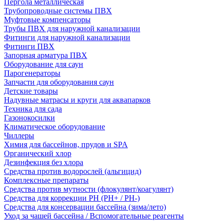
Пергола металлическая
Трубопроводные системы ПВХ
Муфтовые компенсаторы
Трубы ПВХ для наружной канализации
Фитинги для наружной канализации
Фитинги ПВХ
Запорная арматура ПВХ
Оборудование для саун
Парогенераторы
Запчасти для оборудования саун
Детские товары
Надувные матрасы и круги для аквапарков
Техника для сада
Газонокосилки
Климатическое оборудование
Чиллеры
Химия для бассейнов, прудов и SPA
Органический хлор
Дезинфекция без хлора
Средства против водорослей (альгицид)
Комплексные препараты
Средства против мутности (флокулянт/коагулянт)
Средства для коррекции PH (PH+ / PH-)
Средства для консервации бассейна (зима/лето)
Уход за чашей бассейна / Вспомогательные реагенты