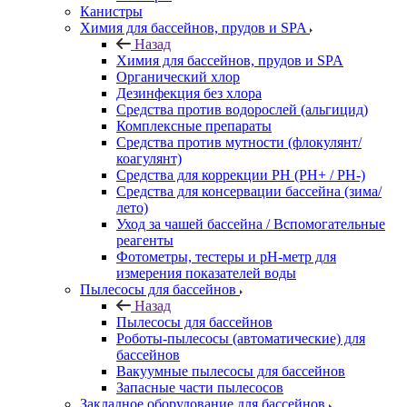
Канистры
Химия для бассейнов, прудов и SPA
Назад
Химия для бассейнов, прудов и SPA
Органический хлор
Дезинфекция без хлора
Средства против водорослей (альгицид)
Комплексные препараты
Средства против мутности (флокулянт/
коагулянт)
Средства для коррекции PH (PH+ / PH-)
Средства для консервации бассейна (зима/
лето)
Уход за чашей бассейна / Вспомогательные
реагенты
Фотометры, тестеры и рН-метр для
измерения показателей воды
Пылесосы для бассейнов
Назад
Пылесосы для бассейнов
Роботы-пылесосы (автоматические) для
бассейнов
Вакуумные пылесосы для бассейнов
Запасные части пылесосов
Закладное оборудование для бассейнов