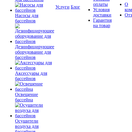
оплаты
О
Услуги
Блог
Условия
ко
доставки
От
Насосы для
Гарантия
бассейнов
на товар
Дезинфицирующее
оборудование для
бассейнов
Аксессуары для
бассейнов
Освещение
бассейна
Осушители
воздуха для
бассейнов