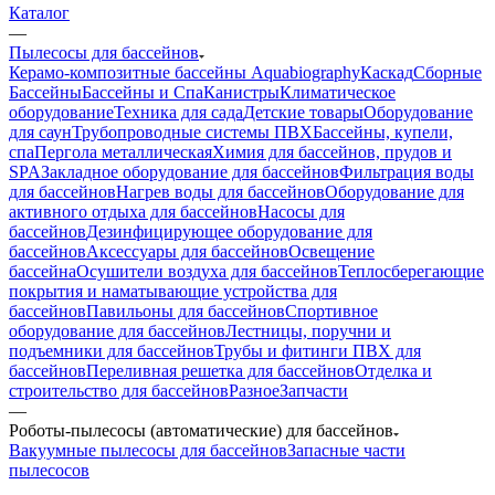
Каталог
—
Пылесосы для бассейнов
Керамо-композитные бассейны Aquabiography
Каскад
Сборные
Бассейны
Бассейны и Спа
Канистры
Климатическое
оборудование
Техника для сада
Детские товары
Оборудование
для саун
Трубопроводные системы ПВХ
Бассейны, купели,
спа
Пергола металлическая
Химия для бассейнов, прудов и
SPA
Закладное оборудование для бассейнов
Фильтрация воды
для бассейнов
Нагрев воды для бассейнов
Оборудование для
активного отдыха для бассейнов
Насосы для
бассейнов
Дезинфицирующее оборудование для
бассейнов
Аксессуары для бассейнов
Освещение
бассейна
Осушители воздуха для бассейнов
Теплосберегающие
покрытия и наматывающие устройства для
бассейнов
Павильоны для бассейнов
Спортивное
оборудование для бассейнов
Лестницы, поручни и
подъемники для бассейнов
Трубы и фитинги ПВХ для
бассейнов
Переливная решетка для бассейнов
Отделка и
строительство для бассейнов
Разное
Запчасти
—
Роботы-пылесосы (автоматические) для бассейнов
Вакуумные пылесосы для бассейнов
Запасные части
пылесосов