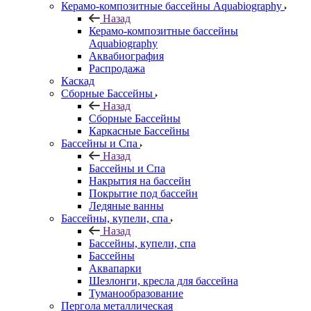
Керамо-композитные бассейны Aquabiography
Назад
Керамо-композитные бассейны
Aquabiography
Аквабиография
Распродажа
Каскад
Сборные Бассейны
Назад
Сборные Бассейны
Каркасные Бассейны
Бассейны и Спа
Назад
Бассейны и Спа
Накрытия на бассейн
Покрытие под бассейн
Ледяные ванны
Бассейны, купели, спа
Назад
Бассейны, купели, спа
Бассейны
Аквапарки
Шезлонги, кресла для бассейна
Туманообразование
Пергола металлическая