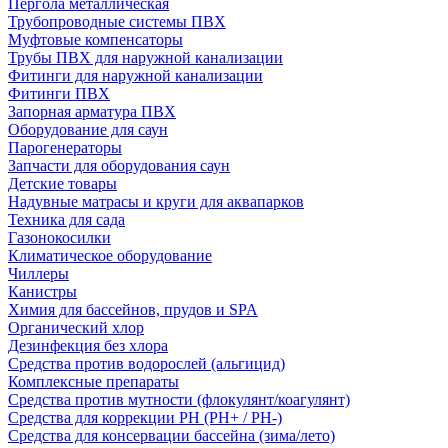
Пергола металлическая
Трубопроводные системы ПВХ
Муфтовые компенсаторы
Трубы ПВХ для наружной канализации
Фитинги для наружной канализации
Фитинги ПВХ
Запорная арматура ПВХ
Оборудование для саун
Парогенераторы
Запчасти для оборудования саун
Детские товары
Надувные матрасы и круги для аквапарков
Техника для сада
Газонокосилки
Климатическое оборудование
Чиллеры
Канистры
Химия для бассейнов, прудов и SPA
Органический хлор
Дезинфекция без хлора
Средства против водорослей (альгицид)
Комплексные препараты
Средства против мутности (флокулянт/коагулянт)
Средства для коррекции PH (PH+ / PH-)
Средства для консервации бассейна (зима/лето)