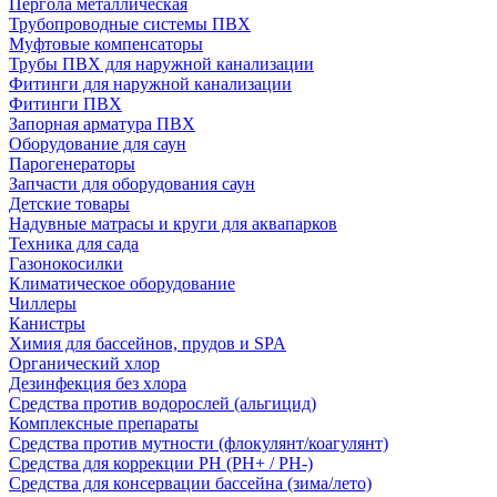
Пергола металлическая
Трубопроводные системы ПВХ
Муфтовые компенсаторы
Трубы ПВХ для наружной канализации
Фитинги для наружной канализации
Фитинги ПВХ
Запорная арматура ПВХ
Оборудование для саун
Парогенераторы
Запчасти для оборудования саун
Детские товары
Надувные матрасы и круги для аквапарков
Техника для сада
Газонокосилки
Климатическое оборудование
Чиллеры
Канистры
Химия для бассейнов, прудов и SPA
Органический хлор
Дезинфекция без хлора
Средства против водорослей (альгицид)
Комплексные препараты
Средства против мутности (флокулянт/коагулянт)
Средства для коррекции PH (PH+ / PH-)
Средства для консервации бассейна (зима/лето)