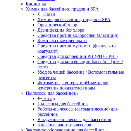
Канистры
Химия для бассейнов, прудов и SPA
Назад
Химия для бассейнов, прудов и SPA
Органический хлор
Дезинфекция без хлора
Средства против водорослей (альгицид)
Комплексные препараты
Средства против мутности (флокулянт/
коагулянт)
Средства для коррекции PH (PH+ / PH-)
Средства для консервации бассейна (зима/
лето)
Уход за чашей бассейна / Вспомогательные
реагенты
Фотометры, тестеры и рН-метр для
измерения показателей воды
Пылесосы для бассейнов
Назад
Пылесосы для бассейнов
Роботы-пылесосы (автоматические) для
бассейнов
Вакуумные пылесосы для бассейнов
Запасные части пылесосов
Закладное оборудование для бассейнов