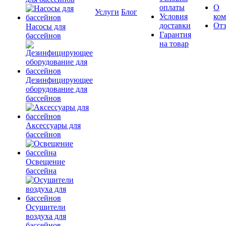
оплаты
О
Услуги
Блог
Условия
ко
доставки
От
Насосы для
Гарантия
бассейнов
на товар
Дезинфицирующее
оборудование для
бассейнов
Аксессуары для
бассейнов
Освещение
бассейна
Осушители
воздуха для
бассейнов