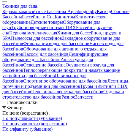
—
Техника для сада
Керамо-композитные бассейны Aquabiography
Каскад
Сборные
Бассейны
Бассейны и Спа
Канистры
Климатическое
оборудование
Детские товары
Оборудование для
саун
Трубопроводные системы ПВХ
Бассейны, купели,
спа
Пергола металлическая
Химия для бассейнов, прудов и
SPA
Пылесосы для бассейнов
Закладное оборудование для
бассейнов
Фильтрация воды для бассейнов
Нагрев воды для
бассейнов
Оборудование для активного отдыха для
бассейнов
Насосы для бассейнов
Дезинфицирующее
оборудование для бассейнов
Аксессуары для
бассейнов
Освещение бассейна
Осушители воздуха для
бассейнов
Теплосберегающие покрытия и наматывающие
устройства для бассейнов
Павильоны для
бассейнов
Спортивное оборудование для бассейнов
Лестницы,
поручни и подъемники для бассейнов
Трубы и фитинги ПВХ
для бассейнов
Переливная решетка для бассейнов
Отделка и
строительство для бассейнов
Разное
Запчасти
—
Газонокосилки
Фильтр
По цене (возрастание)
По популярности (убывание)
По популярности (возрастание)
По алфавиту (убывание)