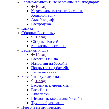
Керамо-композитные бассейны Aquabiography
Назад
Керамо-композитные бассейны
Aquabiography
Аквабиография
Распродажа
Каскад
Сборные Бассейны
Назад
Сборные Бассейны
Каркасные Бассейны
Бассейны и Спа
Назад
Бассейны и Спа
Накрытия на бассейн
Покрытие под бассейн
Ледяные ванны
Бассейны, купели, спа
Назад
Бассейны, купели, спа
Бассейны
Аквапарки
Шезлонги, кресла для бассейна
Туманообразование
Пергола металлическая