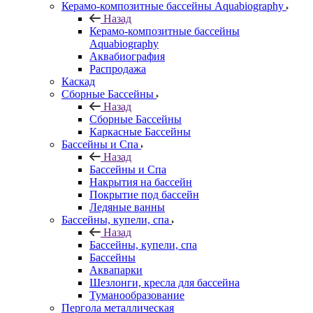
Керамо-композитные бассейны Aquabiography
Назад
Керамо-композитные бассейны
Aquabiography
Аквабиография
Распродажа
Каскад
Сборные Бассейны
Назад
Сборные Бассейны
Каркасные Бассейны
Бассейны и Спа
Назад
Бассейны и Спа
Накрытия на бассейн
Покрытие под бассейн
Ледяные ванны
Бассейны, купели, спа
Назад
Бассейны, купели, спа
Бассейны
Аквапарки
Шезлонги, кресла для бассейна
Туманообразование
Пергола металлическая