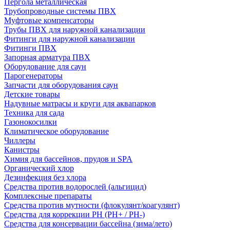
Пергола металлическая
Трубопроводные системы ПВХ
Муфтовые компенсаторы
Трубы ПВХ для наружной канализации
Фитинги для наружной канализации
Фитинги ПВХ
Запорная арматура ПВХ
Оборудование для саун
Парогенераторы
Запчасти для оборудования саун
Детские товары
Надувные матрасы и круги для аквапарков
Техника для сада
Газонокосилки
Климатическое оборудование
Чиллеры
Канистры
Химия для бассейнов, прудов и SPA
Органический хлор
Дезинфекция без хлора
Средства против водорослей (альгицид)
Комплексные препараты
Средства против мутности (флокулянт/коагулянт)
Средства для коррекции PH (PH+ / PH-)
Средства для консервации бассейна (зима/лето)