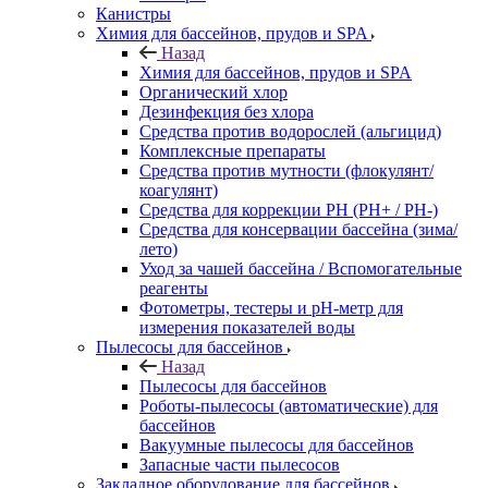
Канистры
Химия для бассейнов, прудов и SPA
Назад
Химия для бассейнов, прудов и SPA
Органический хлор
Дезинфекция без хлора
Средства против водорослей (альгицид)
Комплексные препараты
Средства против мутности (флокулянт/
коагулянт)
Средства для коррекции PH (PH+ / PH-)
Средства для консервации бассейна (зима/
лето)
Уход за чашей бассейна / Вспомогательные
реагенты
Фотометры, тестеры и рН-метр для
измерения показателей воды
Пылесосы для бассейнов
Назад
Пылесосы для бассейнов
Роботы-пылесосы (автоматические) для
бассейнов
Вакуумные пылесосы для бассейнов
Запасные части пылесосов
Закладное оборудование для бассейнов