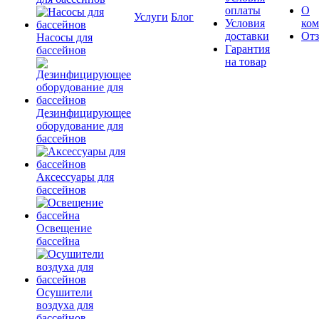
оплаты
О
Услуги
Блог
Условия
ко
доставки
От
Насосы для
Гарантия
бассейнов
на товар
Дезинфицирующее
оборудование для
бассейнов
Аксессуары для
бассейнов
Освещение
бассейна
Осушители
воздуха для
бассейнов