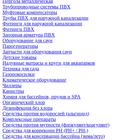
Пергола металлическая
Трубопроводные системы ПВХ
Муфтовые компенсаторы
Трубы ПВХ для наружной канализации
Фитинги для наружной канализации
Фитинги ПВХ
Запорная арматура ПВХ
Оборудование для саун
Парогенераторы
Запчасти для оборудования саун
Детские товары
Надувные матрасы и круги для аквапарков
Техника для сада
Газонокосилки
Климатическое оборудование
Чиллеры
Канистры
Химия для бассейнов, прудов и SPA
Органический хлор
Дезинфекция без хлора
Средства против водорослей (альгицид)
Комплексные препараты
Средства против мутности (флокулянт/коагулянт)
Средства для коррекции PH (PH+ / PH-)
Средства для консервации бассейна (зима/лето)