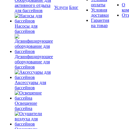
Оборудование для
оплаты
О
активного отдыха
Услуги
Блог
Условия
ко
для бассейнов
доставки
От
Гарантия
на товар
Насосы для
бассейнов
Дезинфицирующее
оборудование для
бассейнов
Аксессуары для
бассейнов
Освещение
бассейна