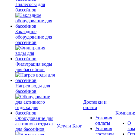
Пылесосы для
бассейнов
Закладное
оборудование для
бассейнов
Фильтрация воды
для бассейнов
Нагрев воды для
бассейнов
Доставки и
оплата
Компани
Условия
Оборудование для
оплаты
О
активного отдыха
Услуги
Блог
Условия
ко
для бассейнов
доставки
От