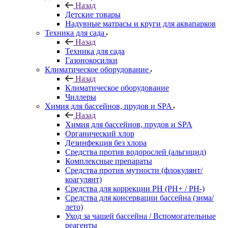
Назад
Детские товары
Надувные матрасы и круги для аквапарков
Техника для сада
Назад
Техника для сада
Газонокосилки
Климатическое оборудование
Назад
Климатическое оборудование
Чиллеры
Химия для бассейнов, прудов и SPA
Назад
Химия для бассейнов, прудов и SPA
Органический хлор
Дезинфекция без хлора
Средства против водорослей (альгицид)
Комплексные препараты
Средства против мутности (флокулянт/
коагулянт)
Средства для коррекции PH (PH+ / PH-)
Средства для консервации бассейна (зима/
лето)
Уход за чашей бассейна / Вспомогательные
реагенты