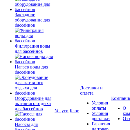
Закладное
оборудование для
бассейнов
Фильтрация воды
для бассейнов
Нагрев воды для
бассейнов
Доставки и
оплата
Оборудование для
Компани
Условия
активного отдыха
оплаты
О
для бассейнов
Услуги
Блог
Условия
ко
доставки
От
Гарантия
Насосы для
на товар
бассейнов