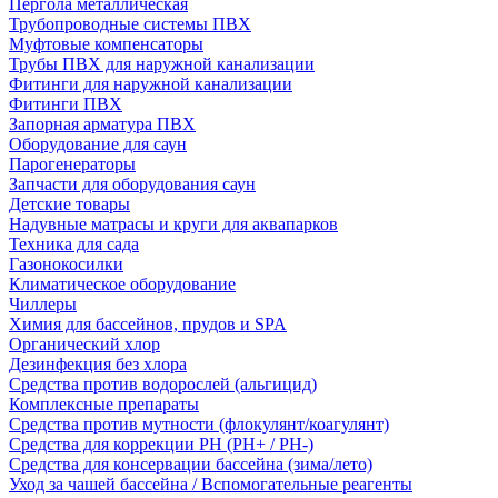
Пергола металлическая
Трубопроводные системы ПВХ
Муфтовые компенсаторы
Трубы ПВХ для наружной канализации
Фитинги для наружной канализации
Фитинги ПВХ
Запорная арматура ПВХ
Оборудование для саун
Парогенераторы
Запчасти для оборудования саун
Детские товары
Надувные матрасы и круги для аквапарков
Техника для сада
Газонокосилки
Климатическое оборудование
Чиллеры
Химия для бассейнов, прудов и SPA
Органический хлор
Дезинфекция без хлора
Средства против водорослей (альгицид)
Комплексные препараты
Средства против мутности (флокулянт/коагулянт)
Средства для коррекции PH (PH+ / PH-)
Средства для консервации бассейна (зима/лето)
Уход за чашей бассейна / Вспомогательные реагенты