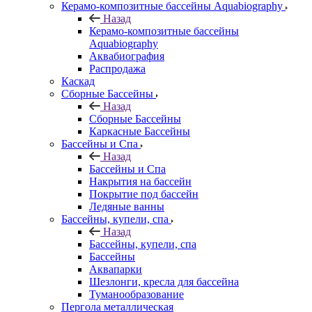
Керамо-композитные бассейны Aquabiography
Назад
Керамо-композитные бассейны
Aquabiography
Аквабиография
Распродажа
Каскад
Сборные Бассейны
Назад
Сборные Бассейны
Каркасные Бассейны
Бассейны и Спа
Назад
Бассейны и Спа
Накрытия на бассейн
Покрытие под бассейн
Ледяные ванны
Бассейны, купели, спа
Назад
Бассейны, купели, спа
Бассейны
Аквапарки
Шезлонги, кресла для бассейна
Туманообразование
Пергола металлическая