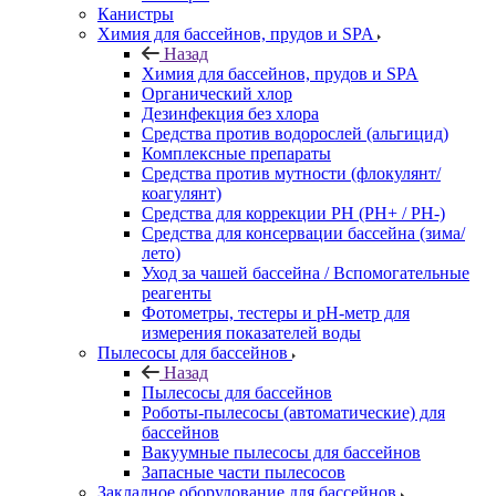
Канистры
Химия для бассейнов, прудов и SPA
Назад
Химия для бассейнов, прудов и SPA
Органический хлор
Дезинфекция без хлора
Средства против водорослей (альгицид)
Комплексные препараты
Средства против мутности (флокулянт/
коагулянт)
Средства для коррекции PH (PH+ / PH-)
Средства для консервации бассейна (зима/
лето)
Уход за чашей бассейна / Вспомогательные
реагенты
Фотометры, тестеры и рН-метр для
измерения показателей воды
Пылесосы для бассейнов
Назад
Пылесосы для бассейнов
Роботы-пылесосы (автоматические) для
бассейнов
Вакуумные пылесосы для бассейнов
Запасные части пылесосов
Закладное оборудование для бассейнов