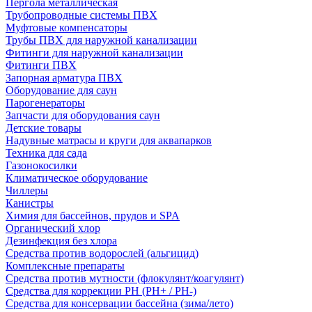
Пергола металлическая
Трубопроводные системы ПВХ
Муфтовые компенсаторы
Трубы ПВХ для наружной канализации
Фитинги для наружной канализации
Фитинги ПВХ
Запорная арматура ПВХ
Оборудование для саун
Парогенераторы
Запчасти для оборудования саун
Детские товары
Надувные матрасы и круги для аквапарков
Техника для сада
Газонокосилки
Климатическое оборудование
Чиллеры
Канистры
Химия для бассейнов, прудов и SPA
Органический хлор
Дезинфекция без хлора
Средства против водорослей (альгицид)
Комплексные препараты
Средства против мутности (флокулянт/коагулянт)
Средства для коррекции PH (PH+ / PH-)
Средства для консервации бассейна (зима/лето)