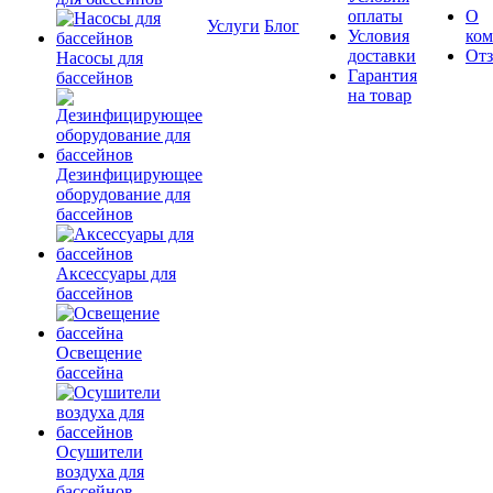
оплаты
О
Услуги
Блог
Условия
ко
доставки
От
Насосы для
Гарантия
бассейнов
на товар
Дезинфицирующее
оборудование для
бассейнов
Аксессуары для
бассейнов
Освещение
бассейна
Осушители
воздуха для
бассейнов