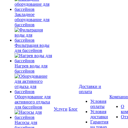
Закладное
оборудование для
бассейнов
Фильтрация воды
для бассейнов
Нагрев воды для
бассейнов
Доставки и
оплата
Оборудование для
Компани
Условия
активного отдыха
оплаты
О
для бассейнов
Услуги
Блог
Условия
ко
доставки
От
Гарантия
Насосы для
на товар
бассейнов