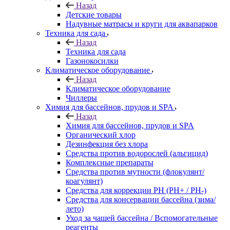
Назад
Детские товары
Надувные матрасы и круги для аквапарков
Техника для сада
Назад
Техника для сада
Газонокосилки
Климатическое оборудование
Назад
Климатическое оборудование
Чиллеры
Химия для бассейнов, прудов и SPA
Назад
Химия для бассейнов, прудов и SPA
Органический хлор
Дезинфекция без хлора
Средства против водорослей (альгицид)
Комплексные препараты
Средства против мутности (флокулянт/
коагулянт)
Средства для коррекции PH (PH+ / PH-)
Средства для консервации бассейна (зима/
лето)
Уход за чашей бассейна / Вспомогательные
реагенты