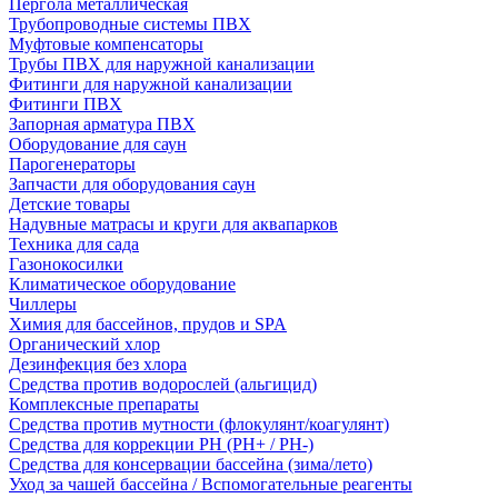
Пергола металлическая
Трубопроводные системы ПВХ
Муфтовые компенсаторы
Трубы ПВХ для наружной канализации
Фитинги для наружной канализации
Фитинги ПВХ
Запорная арматура ПВХ
Оборудование для саун
Парогенераторы
Запчасти для оборудования саун
Детские товары
Надувные матрасы и круги для аквапарков
Техника для сада
Газонокосилки
Климатическое оборудование
Чиллеры
Химия для бассейнов, прудов и SPA
Органический хлор
Дезинфекция без хлора
Средства против водорослей (альгицид)
Комплексные препараты
Средства против мутности (флокулянт/коагулянт)
Средства для коррекции PH (PH+ / PH-)
Средства для консервации бассейна (зима/лето)
Уход за чашей бассейна / Вспомогательные реагенты