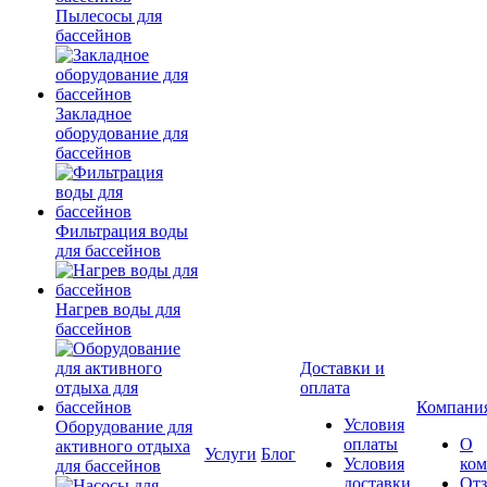
Пылесосы для
бассейнов
Закладное
оборудование для
бассейнов
Фильтрация воды
для бассейнов
Нагрев воды для
бассейнов
Доставки и
оплата
Компани
Условия
Оборудование для
оплаты
О
активного отдыха
Услуги
Блог
Условия
ко
для бассейнов
доставки
От