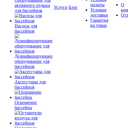
Оборудование для
оплаты
О
активного отдыха
Услуги
Блог
Условия
ко
для бассейнов
доставки
От
Гарантия
на товар
Насосы для
бассейнов
Дезинфицирующее
оборудование для
бассейнов
Аксессуары для
бассейнов
Освещение
бассейна