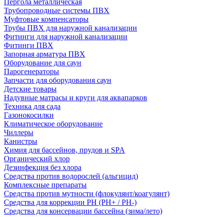
Пергола металлическая
Трубопроводные системы ПВХ
Муфтовые компенсаторы
Трубы ПВХ для наружной канализации
Фитинги для наружной канализации
Фитинги ПВХ
Запорная арматура ПВХ
Оборудование для саун
Парогенераторы
Запчасти для оборудования саун
Детские товары
Надувные матрасы и круги для аквапарков
Техника для сада
Газонокосилки
Климатическое оборудование
Чиллеры
Канистры
Химия для бассейнов, прудов и SPA
Органический хлор
Дезинфекция без хлора
Средства против водорослей (альгицид)
Комплексные препараты
Средства против мутности (флокулянт/коагулянт)
Средства для коррекции PH (PH+ / PH-)
Средства для консервации бассейна (зима/лето)