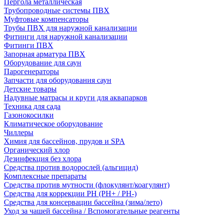
Пергола металлическая
Трубопроводные системы ПВХ
Муфтовые компенсаторы
Трубы ПВХ для наружной канализации
Фитинги для наружной канализации
Фитинги ПВХ
Запорная арматура ПВХ
Оборудование для саун
Парогенераторы
Запчасти для оборудования саун
Детские товары
Надувные матрасы и круги для аквапарков
Техника для сада
Газонокосилки
Климатическое оборудование
Чиллеры
Химия для бассейнов, прудов и SPA
Органический хлор
Дезинфекция без хлора
Средства против водорослей (альгицид)
Комплексные препараты
Средства против мутности (флокулянт/коагулянт)
Средства для коррекции PH (PH+ / PH-)
Средства для консервации бассейна (зима/лето)
Уход за чашей бассейна / Вспомогательные реагенты