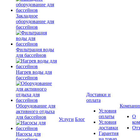
Закладное
оборудование для
бассейнов
Фильтрация воды
для бассейнов
Нагрев воды для
бассейнов
Доставки и
оплата
Оборудование для
Компани
Условия
активного отдыха
оплаты
О
для бассейнов
Услуги
Блог
Условия
ко
доставки
От
Гарантия
Насосы для
на товар
бассейнов