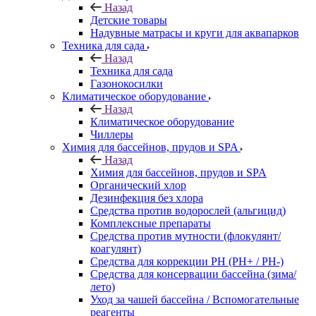
Назад
Детские товары
Надувные матрасы и круги для аквапарков
Техника для сада
Назад
Техника для сада
Газонокосилки
Климатическое оборудование
Назад
Климатическое оборудование
Чиллеры
Химия для бассейнов, прудов и SPA
Назад
Химия для бассейнов, прудов и SPA
Органический хлор
Дезинфекция без хлора
Средства против водорослей (альгицид)
Комплексные препараты
Средства против мутности (флокулянт/
коагулянт)
Средства для коррекции PH (PH+ / PH-)
Средства для консервации бассейна (зима/
лето)
Уход за чашей бассейна / Вспомогательные
реагенты