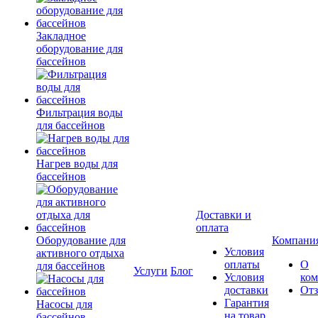
Закладное
оборудование для
бассейнов
Фильтрация воды
для бассейнов
Нагрев воды для
бассейнов
Доставки и
оплата
Оборудование для
Компани
Условия
активного отдыха
оплаты
О
для бассейнов
Услуги
Блог
Условия
ко
доставки
От
Гарантия
Насосы для
на товар
бассейнов