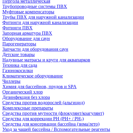
Пергола металлическая
Трубопроводные системы ПВХ
Муфтовые компенсаторы
Трубы ПВХ для наружной канализации
Фитинги для наружной канализации
Фитинги ПВХ
Запорная арматура ПВХ
Оборудование для саун
Парогенераторы
Запчасти для оборудования саун
Детские товары
Надувные матрасы и круги для аквапарков
Техника для сада
Газонокосилки
Климатическое оборудование
Чиллеры
Химия для бассейнов, прудов и SPA
Органический хлор
Дезинфекция без хлора
Средства против водорослей (альгицид)
Комплексные препараты
Средства против мутности (флокулянт/коагулянт)
Средства для коррекции PH (PH+ / PH-)
Средства для консервации бассейна (зима/лето)
Уход за чашей бассейна / Вспомогательные реагенты