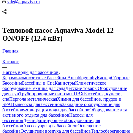
sale@aquavisa.ru
Тепловой насос Aquaviva Model 12
ON/OFF (12.4 кВт)
Главная
—
Каталог
—
Нагрев воды для бассейнов
Керамо-композитные бассейны Aquabiography
Каскад
Сборные
Бассейны
Бассейны и Спа
Канистры
Климатическое
оборудование
Техника для сада
Детские товары
Оборудование
для саун
Трубопроводные системы ПВХ
Бассейны, купели,
спа
Пергола металлическая
Химия для бассейнов, прудов и
SPA
Пылесосы для бассейнов
Закладное оборудование для
бассейнов
Фильтрация воды для бассейнов
Оборудование для
активного отдыха для бассейнов
Насосы для
бассейнов
Дезинфицирующее оборудование для
бассейнов
Аксессуары для бассейнов
Освещение
бассейна
Осушители воздуха для бассейнов
Теплосберегающие