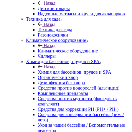
Назад
Детские товары
Надувные матрасы и круги для аквапарков
Техника для сада
Назад
Техника для сада
Газонокосилки
Климатическое оборудование
Назад
Климатическое оборудование
Чиллеры
Химия для бассейнов, прудов и SPA
Назад
Химия для бассейнов, прудов и SPA
Органический хлор
Дезинфекция без хлора
Средства против водорослей (альгицид)
Комплексные препараты
Средства против мутности (флокулянт/
коагулянт)
Средства для коррекции PH (PH+ / PH-)
Средства для консервации бассейна (зима/
лето)
Уход за чашей бассейна / Вспомогательные
реагенты