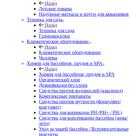
Назад
Детские товары
Надувные матрасы и круги для аквапарков
Техника для сада
Назад
Техника для сада
Газонокосилки
Климатическое оборудование
Назад
Климатическое оборудование
Чиллеры
Химия для бассейнов, прудов и SPA
Назад
Химия для бассейнов, прудов и SPA
Органический хлор
Дезинфекция без хлора
Средства против водорослей (альгицид)
Комплексные препараты
Средства против мутности (флокулянт/
коагулянт)
Средства для коррекции PH (PH+ / PH-)
Средства для консервации бассейна (зима/
лето)
Уход за чашей бассейна / Вспомогательные
реагенты