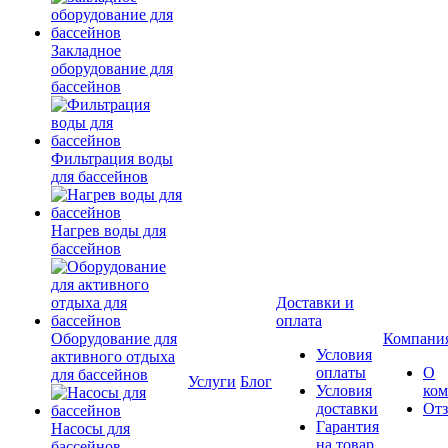
Закладное
оборудование для
бассейнов
Фильтрация воды
для бассейнов
Нагрев воды для
бассейнов
Доставки и
оплата
Оборудование для
Компани
Условия
активного отдыха
оплаты
О
для бассейнов
Услуги
Блог
Условия
ко
доставки
От
Гарантия
Насосы для
на товар
бассейнов