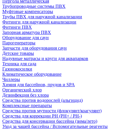
Пергола металлическая
Трубопроводные системы ПВХ
Муфтовые компенсаторы
Трубы ПВХ для наружной канализации
Фитинги для наружной канализации
Фитинги ПВХ
Запорная арматура ПВХ
Оборудование для саун
Парогенераторы
Запчасти для оборудования саун
Детские товары
Надувные матрасы и круги для аквапарков
Техника для сада
Газонокосилки
Климатическое оборудование
Чиллеры
Химия для бассейнов, прудов и SPA
Органический хлор
Дезинфекция без хлора
Средства против водорослей (альгицид)
Комплексные препараты
Средства против мутности (флокулянт/коагулянт)
Средства для коррекции PH (PH+ / PH-)
Средства для консервации бассейна (зима/лето)
Уход за чашей бассейна / Вспомогательные реагенты