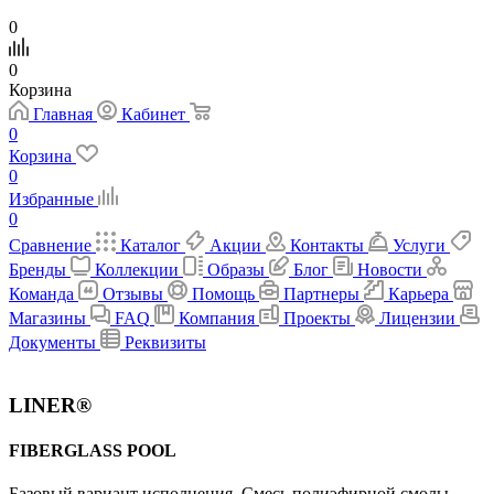
0
0
Корзина
Главная
Кабинет
0
Корзина
0
Избранные
0
Сравнение
Каталог
Акции
Контакты
Услуги
Бренды
Коллекции
Образы
Блог
Новости
Команда
Отзывы
Помощь
Партнеры
Карьера
Магазины
FAQ
Компания
Проекты
Лицензии
Документы
Реквизиты
LINER®
FIBERGLASS POOL
Базовый вариант исполнения. Cмесь полиэфирной смолы,