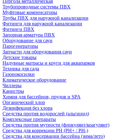
Пергола металлическая
Трубопроводные системы ПВХ
Муфтовые компенсаторы
Трубы ПВХ для наружной канализации
Фитинги для наружной канализации
Фитинги ПВХ
Запорная арматура ПВХ
Оборудование для саун
Парогенераторы
Запчасти для оборудования саун
Детские товары
Надувные матрасы и круги для аквапарков
Техника для сада
Газонокосилки
Климатическое оборудование
Чиллеры
Канистры
Химия для бассейнов, прудов и SPA
Органический хлор
Дезинфекция без хлора
Средства против водорослей (альгицид)
Комплексные препараты
Средства против мутности (флокулянт/коагулянт)
Средства для коррекции PH (PH+ / PH-)
Средства для консервации бассейна (зима/лето)