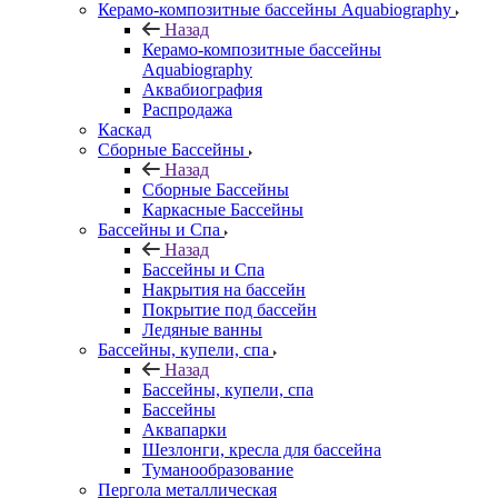
Керамо-композитные бассейны Aquabiography
Назад
Керамо-композитные бассейны
Aquabiography
Аквабиография
Распродажа
Каскад
Сборные Бассейны
Назад
Сборные Бассейны
Каркасные Бассейны
Бассейны и Спа
Назад
Бассейны и Спа
Накрытия на бассейн
Покрытие под бассейн
Ледяные ванны
Бассейны, купели, спа
Назад
Бассейны, купели, спа
Бассейны
Аквапарки
Шезлонги, кресла для бассейна
Туманообразование
Пергола металлическая