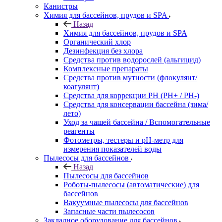
Канистры
Химия для бассейнов, прудов и SPA
Назад
Химия для бассейнов, прудов и SPA
Органический хлор
Дезинфекция без хлора
Средства против водорослей (альгицид)
Комплексные препараты
Средства против мутности (флокулянт/
коагулянт)
Средства для коррекции PH (PH+ / PH-)
Средства для консервации бассейна (зима/
лето)
Уход за чашей бассейна / Вспомогательные
реагенты
Фотометры, тестеры и рН-метр для
измерения показателей воды
Пылесосы для бассейнов
Назад
Пылесосы для бассейнов
Роботы-пылесосы (автоматические) для
бассейнов
Вакуумные пылесосы для бассейнов
Запасные части пылесосов
Закладное оборудование для бассейнов