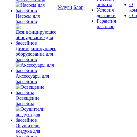
оплаты
О
Услуги
Блог
Условия
ко
доставки
От
Насосы для
Гарантия
бассейнов
на товар
Дезинфицирующее
оборудование для
бассейнов
Аксессуары для
бассейнов
Освещение
бассейна
Осушители
воздуха для
бассейнов