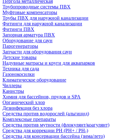
Пергола металлическая
Трубопроводные системы ПВХ
Муфтовые компенсаторы
Трубы ПВХ для наружной канализации
Фитинги для наружной канализации
Фитинги ПВХ
Запорная арматура ПВХ
Оборудование для саун
Парогенераторы
Запчасти для оборудования саун
Детские товары
Надувные матрасы и круги для аквапарков
Техника для сада
Газонокосилки
Климатическое оборудование
Чиллеры
Канистры
Химия для бассейнов, прудов и SPA
Органический хлор
Дезинфекция без хлора
Средства против водорослей (альгицид)
Комплексные препараты
Средства против мутности (флокулянт/коагулянт)
Средства для коррекции PH (PH+ / PH-)
Средства для консервации бассейна (зима/лето)