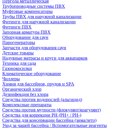
Пергола металлическая
Трубопроводные системы ПВХ
Муфтовые компенсаторы
Трубы ПВХ для наружной канализации
Фитинги для наружной канализации
Фитинги ПВХ
Запорная арматура ПВХ
Оборудование для саун
Парогенераторы
Запчасти для оборудования саун
Детские товары
Надувные матрасы и круги для аквапарков
Техника для сада
Газонокосилки
Климатическое оборудование
Чиллеры
Химия для бассейнов, прудов и SPA
Органический хлор
Дезинфекция без хлора
Средства против водорослей (альгицид)
Комплексные препараты
Средства против мутности (флокулянт/коагулянт)
Средства для коррекции PH (PH+ / PH-)
Средства для консервации бассейна (зима/лето)
Уход за чашей бассейна / Вспомогательные реагенты