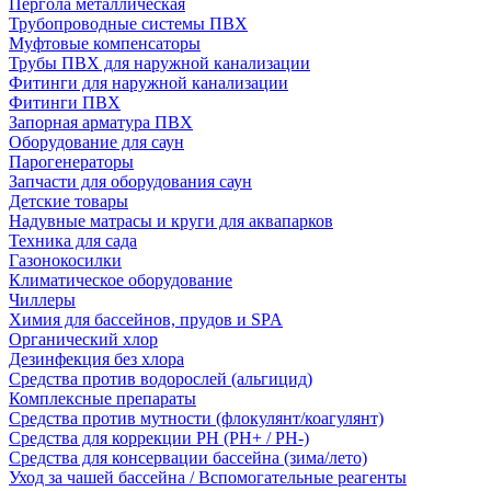
Пергола металлическая
Трубопроводные системы ПВХ
Муфтовые компенсаторы
Трубы ПВХ для наружной канализации
Фитинги для наружной канализации
Фитинги ПВХ
Запорная арматура ПВХ
Оборудование для саун
Парогенераторы
Запчасти для оборудования саун
Детские товары
Надувные матрасы и круги для аквапарков
Техника для сада
Газонокосилки
Климатическое оборудование
Чиллеры
Химия для бассейнов, прудов и SPA
Органический хлор
Дезинфекция без хлора
Средства против водорослей (альгицид)
Комплексные препараты
Средства против мутности (флокулянт/коагулянт)
Средства для коррекции PH (PH+ / PH-)
Средства для консервации бассейна (зима/лето)
Уход за чашей бассейна / Вспомогательные реагенты