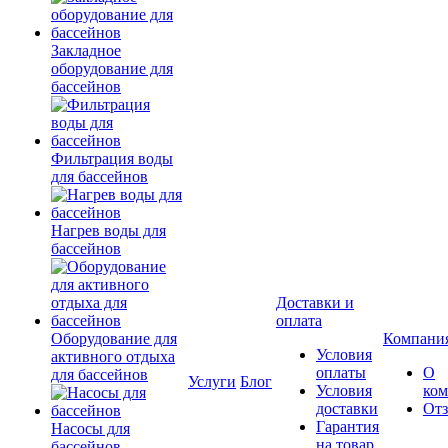
Закладное
оборудование для
бассейнов
Фильтрация воды
для бассейнов
Нагрев воды для
бассейнов
Доставки и
оплата
Оборудование для
Компани
Условия
активного отдыха
оплаты
О
для бассейнов
Услуги
Блог
Условия
ко
доставки
От
Гарантия
Насосы для
на товар
бассейнов