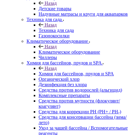
Назад
Детские товары
Надувные матрасы и круги для аквапарков
Техника для сада
Назад
Техника для сада
Газонокосилки
Климатическое оборудование
Назад
Климатическое оборудование
Чиллеры
Химия для бассейнов, прудов и SPA
Назад
Химия для бассейнов, прудов и SPA
Органический хлор
Дезинфекция без хлора
Средства против водорослей (альгицид)
Комплексные препараты
Средства против мутности (флокулянт/
коагулянт)
Средства для коррекции PH (PH+ / PH-)
Средства для консервации бассейна (зима/
лето)
Уход за чашей бассейна / Вспомогательные
реагенты