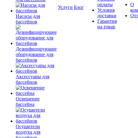
оплаты
О
Услуги
Блог
Условия
ко
доставки
От
Насосы для
Гарантия
бассейнов
на товар
Дезинфицирующее
оборудование для
бассейнов
Аксессуары для
бассейнов
Освещение
бассейна
Осушители
воздуха для
бассейнов