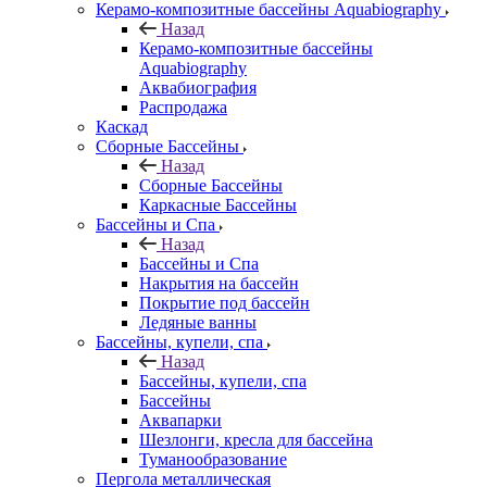
Керамо-композитные бассейны Aquabiography
Назад
Керамо-композитные бассейны
Aquabiography
Аквабиография
Распродажа
Каскад
Сборные Бассейны
Назад
Сборные Бассейны
Каркасные Бассейны
Бассейны и Спа
Назад
Бассейны и Спа
Накрытия на бассейн
Покрытие под бассейн
Ледяные ванны
Бассейны, купели, спа
Назад
Бассейны, купели, спа
Бассейны
Аквапарки
Шезлонги, кресла для бассейна
Туманообразование
Пергола металлическая