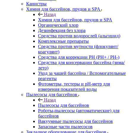
Канистры
Химия для бассейнов, прудов и SPA
Назад
Химия для бассейнов, прудов и SPA
Органический хлор
Дезинфекция без хлора
Средства против водорослей (альгицид)
Комплексные препараты
Средства против мутности (флокулянт/
коагулянт)
Средства для коррекции PH (PH+ / PH-)
Средства для консервации бассейна (зима/
лето)
Уход за чашей бассейна / Вспомогательные
реагенты
Фотометры, тестеры и рН-метр для
измерения показателей воды
Пылесосы для бассейнов
Назад
Пылесосы для бассейнов
Роботы-пылесосы (автоматические) для
бассейнов
Вакуумные пылесосы для бассейнов
Запасные части пылесосов
Закладное оборудование для бассейнов