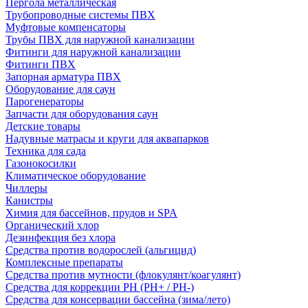
Пергола металлическая
Трубопроводные системы ПВХ
Муфтовые компенсаторы
Трубы ПВХ для наружной канализации
Фитинги для наружной канализации
Фитинги ПВХ
Запорная арматура ПВХ
Оборудование для саун
Парогенераторы
Запчасти для оборудования саун
Детские товары
Надувные матрасы и круги для аквапарков
Техника для сада
Газонокосилки
Климатическое оборудование
Чиллеры
Канистры
Химия для бассейнов, прудов и SPA
Органический хлор
Дезинфекция без хлора
Средства против водорослей (альгицид)
Комплексные препараты
Средства против мутности (флокулянт/коагулянт)
Средства для коррекции PH (PH+ / PH-)
Средства для консервации бассейна (зима/лето)