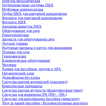
Пергола металлическая
Трубопроводные системы ПВХ
Муфтовые компенсаторы
Трубы ПВХ для наружной канализации
Фитинги для наружной канализации
Фитинги ПВХ
Запорная арматура ПВХ
Оборудование для саун
Парогенераторы
Запчасти для оборудования саун
Детские товары
Надувные матрасы и круги для аквапарков
Техника для сада
Газонокосилки
Климатическое оборудование
Чиллеры
Химия для бассейнов, прудов и SPA
Органический хлор
Дезинфекция без хлора
Средства против водорослей (альгицид)
Комплексные препараты
Средства против мутности (флокулянт/коагулянт)
Средства для коррекции PH (PH+ / PH-)
Средства для консервации бассейна (зима/лето)
Уход за чашей бассейна / Вспомогательные реагенты