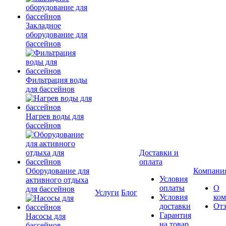
Закладное
оборудование для
бассейнов
Фильтрация воды
для бассейнов
Нагрев воды для
бассейнов
Доставки и
оплата
Оборудование для
Компани
Условия
активного отдыха
оплаты
О
для бассейнов
Услуги
Блог
Условия
ко
доставки
От
Гарантия
Насосы для
на товар
бассейнов