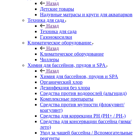
Назад
Детские товары
Надувные матрасы и круги для аквапарков
Техника для сада
Назад
Техника для сада
Газонокосилки
Климатическое оборудование
Назад
Климатическое оборудование
Чиллеры
Химия для бассейнов, прудов и SPA
Назад
Химия для бассейнов, прудов и SPA
Органический хлор
Дезинфекция без хлора
Средства против водорослей (альгицид)
Комплексные препараты
Средства против мутности (флокулянт/
коагулянт)
Средства для коррекции PH (PH+ / PH-)
Средства для консервации бассейна (зима/
лето)
Уход за чашей бассейна / Вспомогательные
реагенты