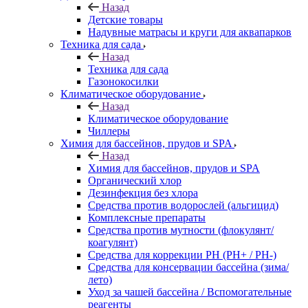
Назад
Детские товары
Надувные матрасы и круги для аквапарков
Техника для сада
Назад
Техника для сада
Газонокосилки
Климатическое оборудование
Назад
Климатическое оборудование
Чиллеры
Химия для бассейнов, прудов и SPA
Назад
Химия для бассейнов, прудов и SPA
Органический хлор
Дезинфекция без хлора
Средства против водорослей (альгицид)
Комплексные препараты
Средства против мутности (флокулянт/
коагулянт)
Средства для коррекции PH (PH+ / PH-)
Средства для консервации бассейна (зима/
лето)
Уход за чашей бассейна / Вспомогательные
реагенты