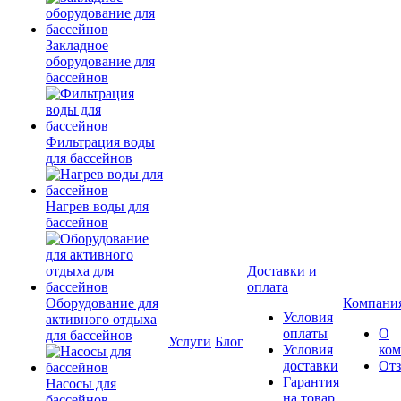
Закладное
оборудование для
бассейнов
Фильтрация воды
для бассейнов
Нагрев воды для
бассейнов
Доставки и
оплата
Оборудование для
Компани
Условия
активного отдыха
оплаты
О
для бассейнов
Услуги
Блог
Условия
ко
доставки
От
Гарантия
Насосы для
на товар
бассейнов