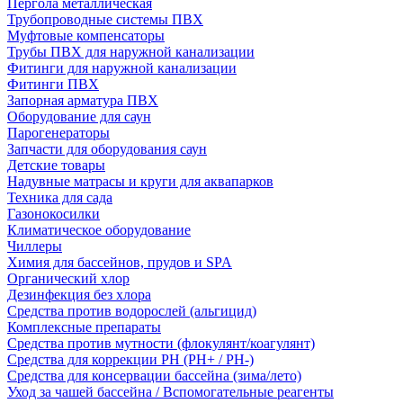
Пергола металлическая
Трубопроводные системы ПВХ
Муфтовые компенсаторы
Трубы ПВХ для наружной канализации
Фитинги для наружной канализации
Фитинги ПВХ
Запорная арматура ПВХ
Оборудование для саун
Парогенераторы
Запчасти для оборудования саун
Детские товары
Надувные матрасы и круги для аквапарков
Техника для сада
Газонокосилки
Климатическое оборудование
Чиллеры
Химия для бассейнов, прудов и SPA
Органический хлор
Дезинфекция без хлора
Средства против водорослей (альгицид)
Комплексные препараты
Средства против мутности (флокулянт/коагулянт)
Средства для коррекции PH (PH+ / PH-)
Средства для консервации бассейна (зима/лето)
Уход за чашей бассейна / Вспомогательные реагенты