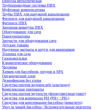
Пергола металлическая
Трубопроводные системы ПВХ
Муфтовые компенсаторы
Трубы ПВХ для наружной канализации
Фитинги для наружной канализации
Фитинги ПВХ
Запорная арматура ПВХ
Оборудование для саун
Парогенераторы
Запчасти для оборудования саун
Детские товары
Надувные матрасы и круги для аквапарков
Техника для сада
Газонокосилки
Климатическое оборудование
Чиллеры
Химия для бассейнов, прудов и SPA
Органический хлор
Дезинфекция без хлора
Средства против водорослей (альгицид)
Комплексные препараты
Средства против мутности (флокулянт/коагулянт)
Средства для коррекции PH (PH+ / PH-)
Средства для консервации бассейна (зима/лето)
Уход за чашей бассейна / Вспомогательные реагенты