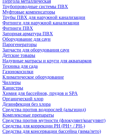
Пергола металлическая
Трубопроводные системы ПВХ
Муфтовые компенсаторы
Трубы ПВХ для наружной канализации
Фитинги для наружной канализации
Фитинги ПВХ
Запорная арматура ПВХ
Оборудование для саун
Парогенераторы
Запчасти для оборудования саун
Детские товары
Надувные матрасы и круги для аквапарков
Техника для сада
Газонокосилки
Климатическое оборудование
Чиллеры
Канистры
Химия для бассейнов, прудов и SPA
Органический хлор
Дезинфекция без хлора
Средства против водорослей (альгицид)
Комплексные препараты
Средства против мутности (флокулянт/коагулянт)
Средства для коррекции PH (PH+ / PH-)
Средства для консервации бассейна (зима/лето)