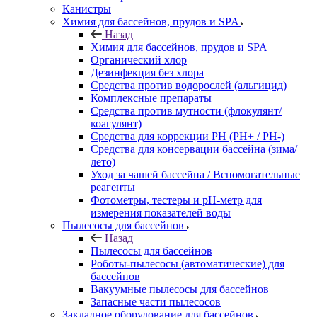
Канистры
Химия для бассейнов, прудов и SPA
Назад
Химия для бассейнов, прудов и SPA
Органический хлор
Дезинфекция без хлора
Средства против водорослей (альгицид)
Комплексные препараты
Средства против мутности (флокулянт/
коагулянт)
Средства для коррекции PH (PH+ / PH-)
Средства для консервации бассейна (зима/
лето)
Уход за чашей бассейна / Вспомогательные
реагенты
Фотометры, тестеры и рН-метр для
измерения показателей воды
Пылесосы для бассейнов
Назад
Пылесосы для бассейнов
Роботы-пылесосы (автоматические) для
бассейнов
Вакуумные пылесосы для бассейнов
Запасные части пылесосов
Закладное оборудование для бассейнов