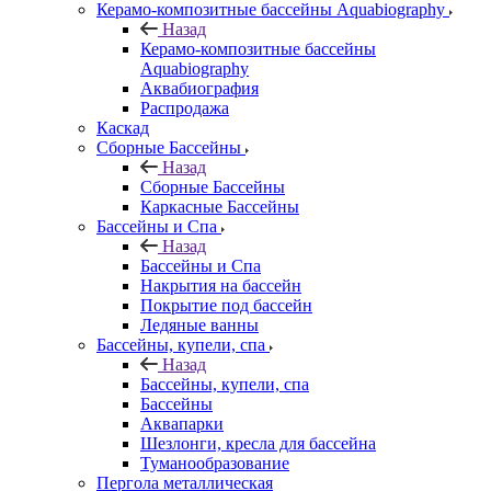
Керамо-композитные бассейны Aquabiography
Назад
Керамо-композитные бассейны
Aquabiography
Аквабиография
Распродажа
Каскад
Сборные Бассейны
Назад
Сборные Бассейны
Каркасные Бассейны
Бассейны и Спа
Назад
Бассейны и Спа
Накрытия на бассейн
Покрытие под бассейн
Ледяные ванны
Бассейны, купели, спа
Назад
Бассейны, купели, спа
Бассейны
Аквапарки
Шезлонги, кресла для бассейна
Туманообразование
Пергола металлическая