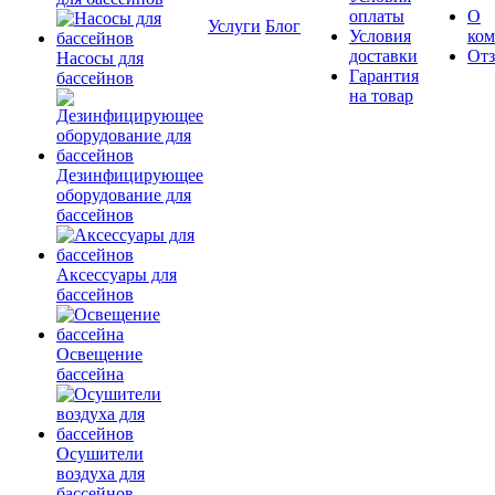
оплаты
О
Услуги
Блог
Условия
ко
доставки
От
Насосы для
Гарантия
бассейнов
на товар
Дезинфицирующее
оборудование для
бассейнов
Аксессуары для
бассейнов
Освещение
бассейна
Осушители
воздуха для
бассейнов