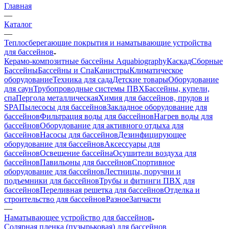
Главная
—
Каталог
—
Теплосберегающие покрытия и наматывающие устройства
для бассейнов
Керамо-композитные бассейны Aquabiography
Каскад
Сборные
Бассейны
Бассейны и Спа
Канистры
Климатическое
оборудование
Техника для сада
Детские товары
Оборудование
для саун
Трубопроводные системы ПВХ
Бассейны, купели,
спа
Пергола металлическая
Химия для бассейнов, прудов и
SPA
Пылесосы для бассейнов
Закладное оборудование для
бассейнов
Фильтрация воды для бассейнов
Нагрев воды для
бассейнов
Оборудование для активного отдыха для
бассейнов
Насосы для бассейнов
Дезинфицирующее
оборудование для бассейнов
Аксессуары для
бассейнов
Освещение бассейна
Осушители воздуха для
бассейнов
Павильоны для бассейнов
Спортивное
оборудование для бассейнов
Лестницы, поручни и
подъемники для бассейнов
Трубы и фитинги ПВХ для
бассейнов
Переливная решетка для бассейнов
Отделка и
строительство для бассейнов
Разное
Запчасти
—
Наматывающее устройство для бассейнов
Солярная пленка (пузырьковая) для бассейнов