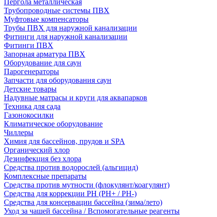
Пергола металлическая
Трубопроводные системы ПВХ
Муфтовые компенсаторы
Трубы ПВХ для наружной канализации
Фитинги для наружной канализации
Фитинги ПВХ
Запорная арматура ПВХ
Оборудование для саун
Парогенераторы
Запчасти для оборудования саун
Детские товары
Надувные матрасы и круги для аквапарков
Техника для сада
Газонокосилки
Климатическое оборудование
Чиллеры
Химия для бассейнов, прудов и SPA
Органический хлор
Дезинфекция без хлора
Средства против водорослей (альгицид)
Комплексные препараты
Средства против мутности (флокулянт/коагулянт)
Средства для коррекции PH (PH+ / PH-)
Средства для консервации бассейна (зима/лето)
Уход за чашей бассейна / Вспомогательные реагенты