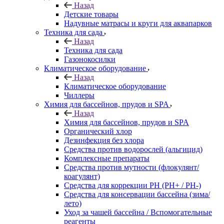
Назад
Детские товары
Надувные матрасы и круги для аквапарков
Техника для сада
Назад
Техника для сада
Газонокосилки
Климатическое оборудование
Назад
Климатическое оборудование
Чиллеры
Химия для бассейнов, прудов и SPA
Назад
Химия для бассейнов, прудов и SPA
Органический хлор
Дезинфекция без хлора
Средства против водорослей (альгицид)
Комплексные препараты
Средства против мутности (флокулянт/
коагулянт)
Средства для коррекции PH (PH+ / PH-)
Средства для консервации бассейна (зима/
лето)
Уход за чашей бассейна / Вспомогательные
реагенты