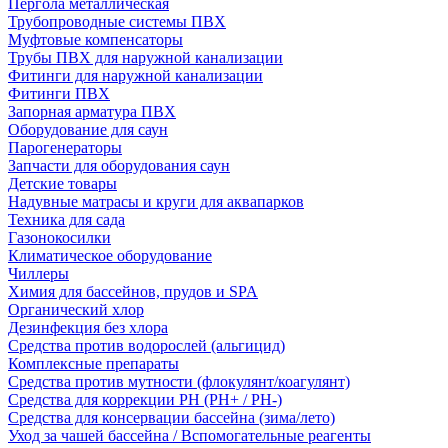
Пергола металлическая
Трубопроводные системы ПВХ
Муфтовые компенсаторы
Трубы ПВХ для наружной канализации
Фитинги для наружной канализации
Фитинги ПВХ
Запорная арматура ПВХ
Оборудование для саун
Парогенераторы
Запчасти для оборудования саун
Детские товары
Надувные матрасы и круги для аквапарков
Техника для сада
Газонокосилки
Климатическое оборудование
Чиллеры
Химия для бассейнов, прудов и SPA
Органический хлор
Дезинфекция без хлора
Средства против водорослей (альгицид)
Комплексные препараты
Средства против мутности (флокулянт/коагулянт)
Средства для коррекции PH (PH+ / PH-)
Средства для консервации бассейна (зима/лето)
Уход за чашей бассейна / Вспомогательные реагенты