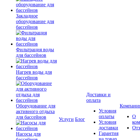
Закладное
оборудование для
бассейнов
Фильтрация воды
для бассейнов
Нагрев воды для
бассейнов
Доставки и
оплата
Оборудование для
Компани
Условия
активного отдыха
оплаты
О
для бассейнов
Услуги
Блог
Условия
ко
доставки
От
Гарантия
Насосы для
на товар
бассейнов